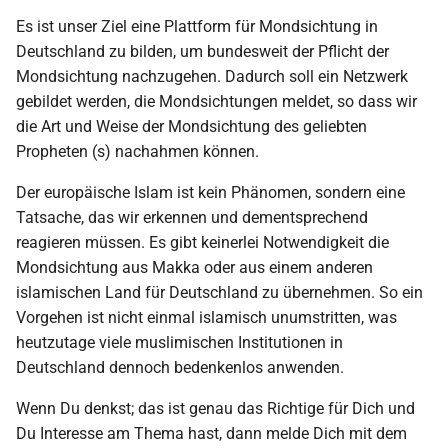
Es ist unser Ziel eine Plattform für Mondsichtung in
2009
Deutschland zu bilden, um bundesweit der Pflicht der
Mondsichtung nachzugehen. Dadurch soll ein Netzwerk
2008
gebildet werden, die Mondsichtungen meldet, so dass wir
2007
die Art und Weise der Mondsichtung des geliebten
Propheten (s) nachahmen können.
2006
Der europäische Islam ist kein Phänomen, sondern eine
Tatsache, das wir erkennen und dementsprechend
2005
reagieren müssen. Es gibt keinerlei Notwendigkeit die
Mondsichtung aus Makka oder aus einem anderen
2004
islamischen Land für Deutschland zu übernehmen. So ein
Vorgehen ist nicht einmal islamisch unumstritten, was
2003
heutzutage viele muslimischen Institutionen in
Deutschland dennoch bedenkenlos anwenden.
2002
Wenn Du denkst; das ist genau das Richtige für Dich und
2001
Du Interesse am Thema hast, dann melde Dich mit dem