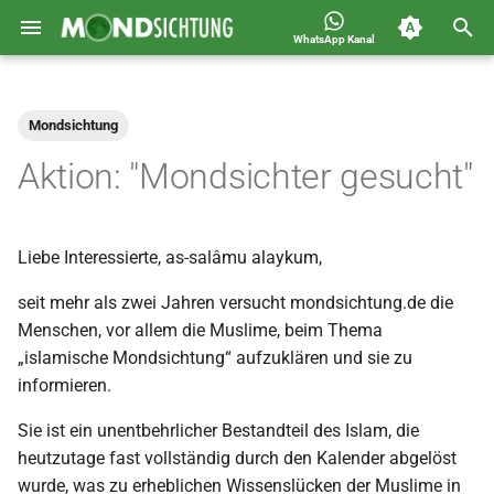
WhatsApp Kanal
S
Jahreskalender für
2026
Allgemein
u
Deutschland 1400-1449 n.H.
Mondsichtung
c
2025
Astronomie
Aktion: "Mondsichter gesucht"
h
2024
Carousel
e
Liebe Interessierte, as-salâmu alaykum,
2023
Islam
w
seit mehr als zwei Jahren versucht mondsichtung.de die
i
2022
Mondsichtung
Menschen, vor allem die Muslime, beim Thema
r
„islamische Mondsichtung“ aufzuklären und sie zu
2021
Sichtungen
informieren.
d
2020
Spot
Sie ist ein unentbehrlicher Bestandteil des Islam, die
i
heutzutage fast vollständig durch den Kalender abgelöst
n
2019
Video
wurde, was zu erheblichen Wissenslücken der Muslime in