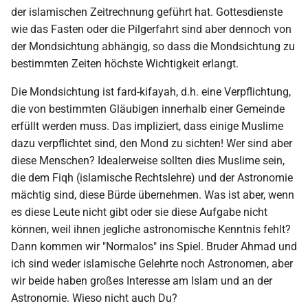
i
der islamischen Zeitrechnung geführt hat. Gottesdienste
2018
wie das Fasten oder die Pilgerfahrt sind aber dennoch von
t
der Mondsichtung abhängig, so dass die Mondsichtung zu
2017
i
bestimmten Zeiten höchste Wichtigkeit erlangt.
a
2016
Die Mondsichtung ist fard-kifayah, d.h. eine Verpflichtung,
die von bestimmten Gläubigen innerhalb einer Gemeinde
l
2015
erfüllt werden muss. Das impliziert, dass einige Muslime
i
dazu verpflichtet sind, den Mond zu sichten! Wer sind aber
s
2014
diese Menschen? Idealerweise sollten dies Muslime sein,
die dem Fiqh (islamische Rechtslehre) und der Astronomie
i
2013
mächtig sind, diese Bürde übernehmen. Was ist aber, wenn
e
es diese Leute nicht gibt oder sie diese Aufgabe nicht
2012
können, weil ihnen jegliche astronomische Kenntnis fehlt?
r
Dann kommen wir "Normalos" ins Spiel. Bruder Ahmad und
t
2011
ich sind weder islamische Gelehrte noch Astronomen, aber
wir beide haben großes Interesse am Islam und an der
2010
Astronomie. Wieso nicht auch Du?