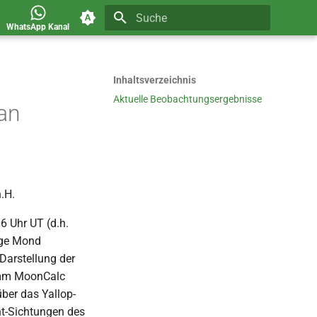
WhatsApp Kanal
Suche wird initialisiert
Inhaltsverzeichnis
Aktuelle Beobachtungsergebnisse
ban
.H.
6 Uhr UT (d.h.
nge Mond
Darstellung der
ramm MoonCalc
ber das Yallop-
ht-Sichtungen des