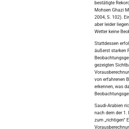
bestätigte Rekor
Mohsen Ghazi Mir
2004, S. 102). E
aber leider lieg
Wetter keine Be
Stattdessen erfol
äußerst starken 
Beobachtungsgebi
gezeigten Sichtb
Vorausberechnung
von erfahrenen B
erkennen, was da
Beobachtungsgeb
Saudi-Arabien ri
nach dem der 1. D
zum „richtigen“ 
Vorausberechnung