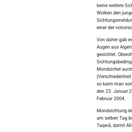
keine weitere S
Wolken den junge
Sichtungsmeldung
einer der notori
Von daher gab es
Augen aus Algeri
gesichtet. Obwoh
Sichtungsbedingu
Mondsichel auch 
(Verschiedenheit 
so kann man somi
den 23. Januar 2
Februar 2004.
Mondsichtung.de 
am selben Tag be
Taqwā, damit All