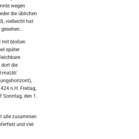
onnte wegen
eder die üblichen
 vielleicht hat
el gesehen…
l mit bloßen
el später
leichbare
dort die
-maṭāli`
tungshorizont),
424 n.H. Freitag,
f Sonntag, den 1.
st alle zusammen
erfest und viel