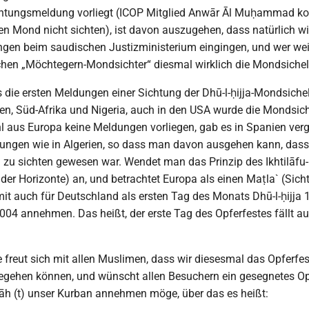
ichtungsmeldung vorliegt (ICOP Mitglied Anwār Āl Muḥammad k
n Mond nicht sichten), ist davon auszugehen, dass natürlich wi
en beim saudischen Justizministerium eingingen, und wer weiß,
schen „Möchtegern-Mondsichter“ diesmal wirklich die Mondsich
 die ersten Meldungen einer Sichtung der Dhū-l-ḥijja-Mondsiche
en, Süd-Afrika und Nigeria, auch in den USA wurde die Mondsich
l aus Europa keine Meldungen vorliegen, gab es in Spanien verg
ngen wie in Algerien, so dass man davon ausgehen kann, dass 
zu sichten gewesen war. Wendet man das Prinzip des Ikhtilāfu-l
der Horizonte) an, und betrachtet Europa als einen Maṭla` (Sich
t auch für Deutschland als ersten Tag des Monats Dhū-l-ḥijja 1
004 annehmen. Das heißt, der erste Tag des Opferfestes fällt au
freut sich mit allen Muslimen, dass wir diesesmal das Opferfe
gehen können, und wünscht allen Besuchern ein gesegnetes Opf
āh (t) unser Kurban annehmen möge, über das es heißt: