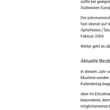
sollte bei geeig
Südwesten Europ
Die astronomisch
fast überall auf 
Opferfestes (`Īdu
Februar 2004.
Weiter geht es ü
Aktuelle Beo
In diesem Jahr s
Muslime werden d
Kalendertag bege
Aber im Einzeln
besonderes, denn
möglicherweise b