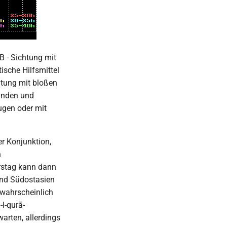
 B - Sichtung mit
ische Hilfsmittel
htung mit bloßen
funden und
ugen oder mit
r Konjunktion,
n
rstag kann dann
und Südostasien
 wahrscheinlich
l-qurā-
arten, allerdings