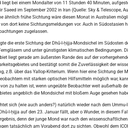
d liegt bei einem Mondalter von 11 Stunden 40 Minuten, aufgeste
 Saeed im September 2002 in Iran (Quelle: Sky & Telescope, A
ine ähnlich frühe Sichtung wäre diesen Monat in Australien mög
en von dort keine Sichtungsmeldungen vor. Auch in Südostasien 
obachtungen zugelassen.
gte die erste Sichtung der Dhū-l-ḥijja-Mondsichel im Südosten d
Ferngläsern und unter günstigsten klimatischen Bedingungen. D
et liegt gerade am äußersten Rande des auf der vorhergehend
arkeitsgebietes und bestätigt somit die Zuverlässigkeit der wiss
, z.B. über das Yallop-Kriterium. Wenn hier eine Sichtung der 
eobachtern mit starken optischen Hilfsmitteln möglich war, kan
von zu halten ist, wenn ungeübte Beobachter weit außerhalb de
ietes angeblich die Mondsichel mit bloßem Auge gesehen habe
chtet sich (wie auch anders?) natürlich wieder nach dem Ummu-l
hū-l-ḥijja auf den 23. Januar fällt, aber o Wunder, in diesem Fal
Ergebnis, denn der junge Mond war nach den wissenschaftlichen
en tatsächlich am Vorabend dort zu sichten. Obwohl dem ICOP