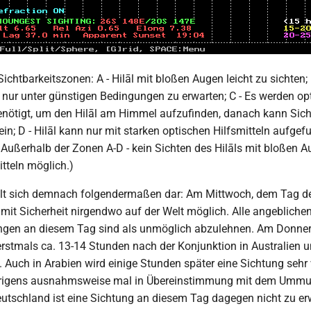
Sichtbarkeitszonen: A - Hilāl mit bloßen Augen leicht zu sichten;
 nur unter günstigen Bedingungen zu erwarten; C - Es werden opt
benötigt, um den Hilāl am Himmel aufzufinden, danach kann Sic
in; D - Hilāl kann nur mit starken optischen Hilfsmitteln aufge
Außerhalb der Zonen A-D - kein Sichten des Hilāls mit bloßen A
itteln möglich.)
ellt sich demnach folgendermaßen dar: Am Mittwoch, dem Tag de
 mit Sicherheit nirgendwo auf der Welt möglich. Alle angebliche
gen an diesem Tag sind als unmöglich abzulehnen. Am Donne
rstmals ca. 13-14 Stunden nach der Konjunktion in Australien 
. Auch in Arabien wird einige Stunden später eine Sichtung sehr
brigens ausnahmsweise mal in Übereinstimmung mit dem Ummu-
eutschland ist eine Sichtung an diesem Tag dagegen nicht zu erw