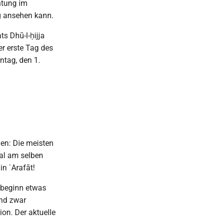
htung im
g ansehen kann.
 Dhū-l-ḥijja
er erste Tag des
ntag, den 1.
en: Die meisten
al am selben
n `Arafāt!
sbeginn etwas
und zwar
on. Der aktuelle