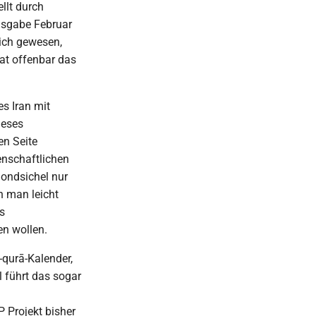
llt durch
usgabe Februar
lich gewesen,
hat offenbar das
es Iran mit
ieses
en Seite
enschaftlichen
Mondsichel nur
n man leicht
s
n wollen.
-qurā-Kalender,
l führt das sogar
 Projekt bisher