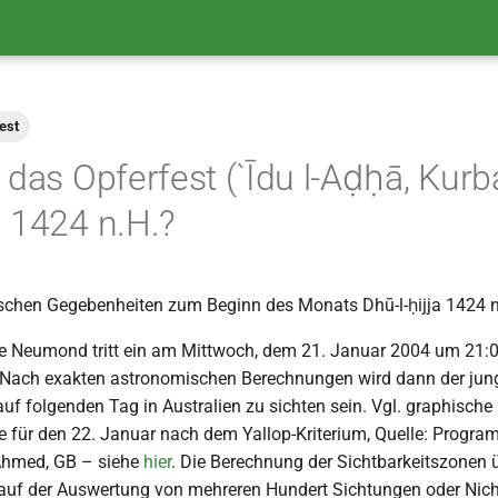
est
das Opferfest (`Īdu l-Aḍḥā, Kur
 1424 n.H.?
schen Gegebenheiten zum Beginn des Monats Dhū-l-ḥijja 1424 n
e Neumond tritt ein am Mittwoch, dem 21. Januar 2004 um 21:0
 Nach exakten astronomischen Berechnungen wird dann der ju
uf folgenden Tag in Australien zu sichten sein. Vgl. graphische 
e für den 22. Januar nach dem Yallop-Kriterium, Quelle: Prog
Ahmed, GB – siehe
hier
. Die Berechnung der Sichtbarkeitszonen ü
 auf der Auswertung von mehreren Hundert Sichtungen oder Nic