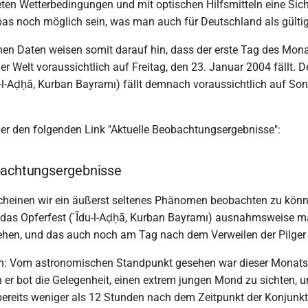
neten Wetterbedingungen und mit optischen Hilfsmitteln eine Sic
as noch möglich sein, was man auch für Deutschland als gülti
en Daten weisen somit darauf hin, dass der erste Tag des Monats
der Welt voraussichtlich auf Freitag, den 23. Januar 2004 fällt. D
-l-Aḍḥā, Kurban Bayramı) fällt demnach voraussichtlich auf Son
ber den folgenden Link "Aktuelle Beobachtungsergebnisse":
bachtungsergebnisse
cheinen wir ein äußerst seltenes Phänomen beobachten zu könn
as Opferfest (`Īdu-l-Aḍḥā, Kurban Bayramı) ausnahmsweise m
hen, und das auch noch am Tag nach dem Verweilen der Pilger i
en: Vom astronomischen Standpunkt gesehen war dieser Monat
 er bot die Gelegenheit, einen extrem jungen Mond zu sichten, 
ereits weniger als 12 Stunden nach dem Zeitpunkt der Konjunkti