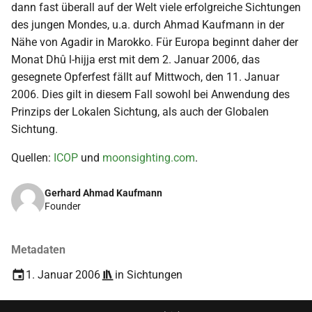
dann fast überall auf der Welt viele erfolgreiche Sichtungen
i
2018
des jungen Mondes, u.a. durch Ahmad Kaufmann in der
t
Nähe von Agadir in Marokko. Für Europa beginnt daher der
2017
Monat Dhû l-hijja erst mit dem 2. Januar 2006, das
i
gesegnete Opferfest fällt auf Mittwoch, den 11. Januar
a
2016
2006. Dies gilt in diesem Fall sowohl bei Anwendung des
l
Prinzips der Lokalen Sichtung, als auch der Globalen
2015
Sichtung.
i
Quellen:
ICOP
und
moonsighting.com
.
s
2014
i
Gerhard Ahmad Kaufmann
2013
Founder
e
2012
r
Metadaten
t
2011
1. Januar 2006
in
Sichtungen
2010