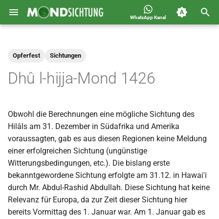
WhatsApp Kanal
S
Jahreskalender für
2026
Allgemein
u
Deutschland 1400-1449 n.H.
Opferfest
Sichtungen
c
2025
Astronomie
Dhû l-hijja-Mond 1426
h
2024
Carousel
e
Obwohl die Berechnungen eine mögliche Sichtung des
2023
Islam
w
Hilâls am 31. Dezember in Südafrika und Amerika
i
voraussagten, gab es aus diesen Regionen keine Meldung
2022
Mondsichtung
einer erfolgreichen Sichtung (ungünstige
r
Witterungsbedingungen, etc.). Die bislang erste
2021
Sichtungen
d
bekanntgewordene Sichtung erfolgte am 31.12. in Hawai'i
durch Mr. Abdul-Rashid Abdullah. Diese Sichtung hat keine
2020
Spot
i
Relevanz für Europa, da zur Zeit dieser Sichtung hier
n
bereits Vormittag des 1. Januar war. Am 1. Januar gab es
2019
Video