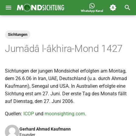
WhatsApp Kanal
S
Jahreskalender für
2026
Allgemein
u
Deutschland 1400-1449 n.H.
Sichtungen
c
2025
Astronomie
Jumâdâ l-âkhira-Mond 1427
h
2024
Carousel
e
Sichtungen der jungen Mondsichel erfolgten am Montag,
2023
Islam
w
dem 26.6.06 in Iran, UAE, Deutschland (u.a. durch Ahmad
i
Kaufmann), Senegal und USA. In Australien erfolgte eine
2022
Mondsichtung
Sichtung erst am 27. Juni. Der erste Tag des Monats fällt
r
auf Dienstag, den 27. Juni 2006.
2021
Sichtungen
d
Quellen:
ICOP
und
moonsighting.com
.
2020
Spot
i
Gerhard Ahmad Kaufmann
n
2019
Video
Founder