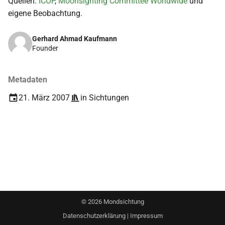
Quellen:
ICOP
,
Moonsighting Committee Worldwide
und
i
eigene Beobachtung.
2018
t
Gerhard Ahmad Kaufmann
2017
i
Founder
a
2016
Metadaten
l
2015
21. März 2007
in
Sichtungen
i
s
2014
i
2013
e
2012
r
t
2011
©
2026
Mondsichtung
2010
Datenschutzerklärung
|
Impressum