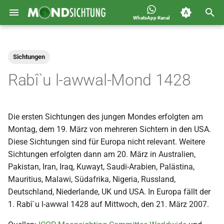
WhatsApp Kanal
S
Jahreskalender für
2026
Allgemein
u
Deutschland 1400-1449 n.H.
Sichtungen
c
2025
Astronomie
Rabî`u l-awwal-Mond 1428
h
2024
Carousel
e
Die ersten Sichtungen des jungen Mondes erfolgten am
2023
Islam
w
Montag, dem 19. März von mehreren Sichtern in den USA.
i
Diese Sichtungen sind für Europa nicht relevant. Weitere
2022
Mondsichtung
Sichtungen erfolgten dann am 20. März in Australien,
r
Pakistan, Iran, Iraq, Kuwayt, Saudi-Arabien, Palästina,
2021
Sichtungen
d
Mauritius, Malawi, Südafrika, Nigeria, Russland,
Deutschland, Niederlande, UK und USA. In Europa fällt der
2020
Spot
i
1. Rabî`u l-awwal 1428 auf Mittwoch, den 21. März 2007.
n
2019
Video