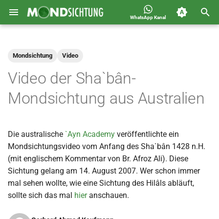
WhatsApp Kanal
S
Jahreskalender für
2026
Allgemein
u
Deutschland 1400-1449 n.H.
Mondsichtung
Video
c
2025
Astronomie
Video der Sha`bân-
h
2024
Carousel
Mondsichtung aus Australien
e
2023
Islam
w
Die australische
`Ayn Academy
veröffentlichte ein
i
2022
Mondsichtung
Mondsichtungsvideo vom Anfang des Sha`bân 1428 n.H.
r
(mit englischem Kommentar von Br. Afroz Ali). Diese
2021
Sichtungen
Sichtung gelang am 14. August 2007. Wer schon immer
d
mal sehen wollte, wie eine Sichtung des Hilâls abläuft,
2020
Spot
i
sollte sich das mal
hier
anschauen.
n
2019
Video