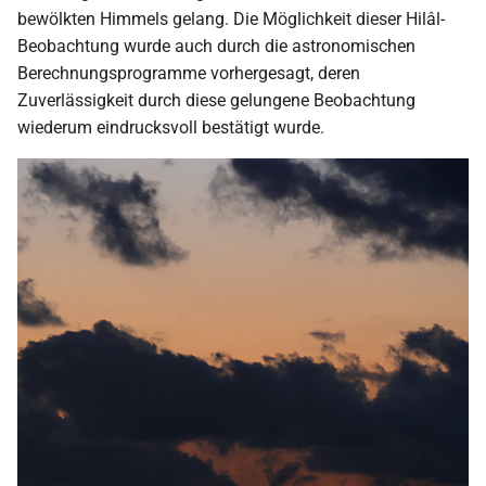
i
bewölkten Himmels gelang. Die Möglichkeit dieser Hilâl-
2018
Beobachtung wurde auch durch die astronomischen
t
Berechnungsprogramme vorhergesagt, deren
2017
i
Zuverlässigkeit durch diese gelungene Beobachtung
wiederum eindrucksvoll bestätigt wurde.
a
2016
l
2015
i
s
2014
i
2013
e
2012
r
t
2011
2010