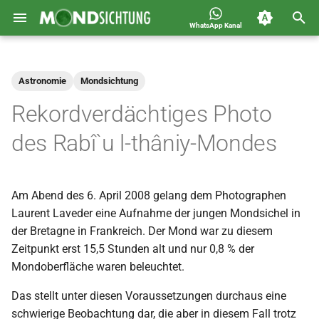
WhatsApp Kanal
S
Jahreskalender für
2026
Allgemein
u
Deutschland 1400-1449 n.H.
Astronomie
Mondsichtung
c
2025
Astronomie
Rekordverdächtiges Photo
h
2024
Carousel
des Rabî`u l-thâniy-Mondes
e
2023
Islam
w
Am Abend des 6. April 2008 gelang dem Photographen
i
2022
Mondsichtung
Laurent Laveder eine Aufnahme der jungen Mondsichel in
r
der Bretagne in Frankreich. Der Mond war zu diesem
2021
Sichtungen
Zeitpunkt erst 15,5 Stunden alt und nur 0,8 % der
d
Mondoberfläche waren beleuchtet.
2020
Spot
i
Das stellt unter diesen Voraussetzungen durchaus eine
n
2019
Video
schwierige Beobachtung dar, die aber in diesem Fall trotz