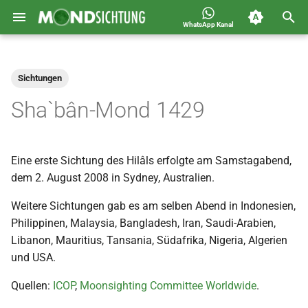
WhatsApp Kanal
S
Jahreskalender für
2026
Allgemein
u
Deutschland 1400-1449 n.H.
Sichtungen
c
2025
Astronomie
Sha`bân-Mond 1429
h
2024
Carousel
e
Eine erste Sichtung des Hilâls erfolgte am Samstagabend,
2023
Islam
w
dem 2. August 2008 in Sydney, Australien.
i
2022
Mondsichtung
Weitere Sichtungen gab es am selben Abend in Indonesien,
r
Philippinen, Malaysia, Bangladesh, Iran, Saudi-Arabien,
2021
Sichtungen
Libanon, Mauritius, Tansania, Südafrika, Nigeria, Algerien
d
und USA.
2020
Spot
i
Quellen:
ICOP
,
Moonsighting Committee Worldwide
.
n
2019
Video