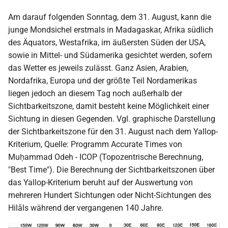
i
Am darauf folgenden Sonntag, dem 31. August, kann die
2018
t
junge Mondsichel erstmals in Madagaskar, Afrika südlich
des Äquators, Westafrika, im äußersten Süden der USA,
2017
i
sowie in Mittel- und Südamerika gesichtet werden, sofern
a
2016
das Wetter es jeweils zulässt. Ganz Asien, Arabien,
Nordafrika, Europa und der größte Teil Nordamerikas
l
2015
liegen jedoch an diesem Tag noch außerhalb der
i
Sichtbarkeitszone, damit besteht keine Möglichkeit einer
s
2014
Sichtung in diesen Gegenden. Vgl. graphische Darstellung
der Sichtbarkeitszone für den 31. August nach dem Yallop-
i
2013
Kriterium, Quelle: Programm Accurate Times von
e
Muḥammad Odeh - ICOP (Topozentrische Berechnung,
2012
"Best Time"). Die Berechnung der Sichtbarkeitszonen über
r
das Yallop-Kriterium beruht auf der Auswertung von
t
2011
mehreren Hundert Sichtungen oder Nicht-Sichtungen des
Hilāls während der vergangenen 140 Jahre.
2010