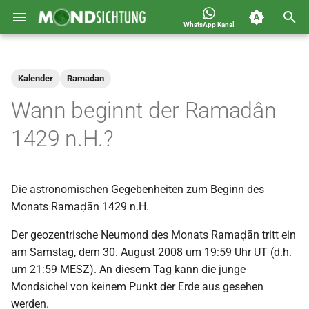
WhatsApp Kanal
S
Jahreskalender für
2026
Allgemein
u
Deutschland 1400-1449 n.H.
Kalender
Ramadan
c
2025
Astronomie
Wann beginnt der Ramadân
h
2024
Carousel
1429 n.H.?
e
2023
Islam
w
Die astronomischen Gegebenheiten zum Beginn des
i
2022
Mondsichtung
Monats Ramaḍān 1429 n.H.
r
2021
Sichtungen
Der geozentrische Neumond des Monats Ramaḍān tritt ein
d
am Samstag, dem 30. August 2008 um 19:59 Uhr UT (d.h.
2020
Spot
um 21:59 MESZ). An diesem Tag kann die junge
i
Mondsichel von keinem Punkt der Erde aus gesehen
n
2019
Video
werden.