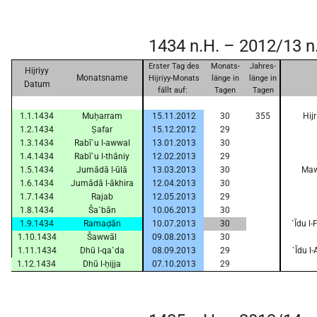
1434 n.H. – 2012/13 n
Erster Tag des
Monats-
Jahres-
Hijriyy
Monatsname
Hijriyy-Monats
länge in
länge in
Datum
fällt auf:
Tagen
Tagen
1.1.1434
Muḥarram
15.11.2012
30
355
Hij
1.2.1434
Ṣafar
15.12.2012
29
1.3.1434
Rabī`u l-awwal
13.01.2013
30
1.4.1434
Rabī`u l-thāniy
12.02.2013
29
1.5.1434
Jumādā l-ūlā
13.03.2013
30
Mawl
1.6.1434
Jumādā l-ākhira
12.04.2013
30
1.7.1434
Rajab
12.05.2013
29
1.8.1434
Ša`bān
10.06.2013
30
1.9.1434
Ramaḍān
10.07.2013
30
`Īdu l
1.10.1434
Šawwāl
09.08.2013
30
1.11.1434
Dhū l-qa`da
08.09.2013
29
`Īdu l
1.12.1434
Dhū l-ḥijja
07.10.2013
29