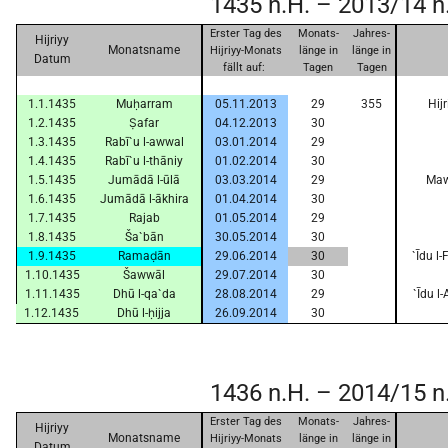
1435 n.H. – 2013/14 n
Erster Tag des
Monats-
Jahres-
Hijriyy
Monatsname
Hijriyy-Monats
länge in
länge in
Datum
fällt auf:
Tagen
Tagen
1.1.1435
Muḥarram
05.11.2013
29
355
Hij
1.2.1435
Ṣafar
04.12.2013
30
1.3.1435
Rabī`u l-awwal
03.01.2014
29
1.4.1435
Rabī`u l-thāniy
01.02.2014
30
1.5.1435
Jumādā l-ūlā
03.03.2014
29
Mawl
1.6.1435
Jumādā l-ākhira
01.04.2014
30
1.7.1435
Rajab
01.05.2014
29
1.8.1435
Ša`bān
30.05.2014
30
1.9.1435
Ramaḍān
29.06.2014
30
`Īdu l
1.10.1435
Šawwāl
29.07.2014
30
1.11.1435
Dhū l-qa`da
28.08.2014
29
`Īdu l
1.12.1435
Dhū l-ḥijja
26.09.2014
30
1436 n.H. – 2014/15 n
Erster Tag des
Monats-
Jahres-
Hijriyy
Monatsname
Hijriyy-Monats
länge in
länge in
Datum