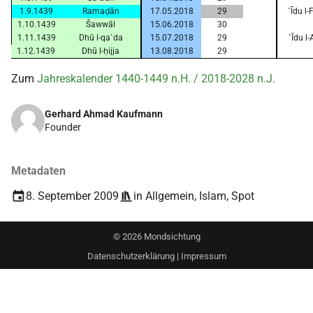
1.9.1439
Ramaḍān
17.05.2018
29
`Īdu l
1.10.1439
Šawwāl
15.06.2018
30
1.11.1439
Dhū l-qa`da
15.07.2018
29
`Īdu l
1.12.1439
Dhū l-ḥijja
13.08.2018
29
Zum
Jahreskalender 1440-1449 n.H. / 2018-2028 n.J.
Gerhard Ahmad Kaufmann
Founder
Metadaten
8. September 2009
in
Allgemein
,
Islam
,
Spot
©
2026
Mondsichtung
Datenschutzerklärung
|
Impressum