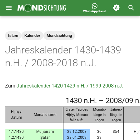
WhatsApp Kanal
S
Jahreskalender für
2026
Allgemein
u
Deutschland 1400-1449 n.H.
Islam
Kalender
Mondsichtung
c
2025
Astronomie
Jahreskalender 1430-1439
h
2024
Carousel
n.H. / 2008-2018 n.J.
e
2023
Islam
w
Zum
Jahreskalender 1420-1429 n.H. / 1999-2008 n.J.
i
2022
Mondsichtung
1430 n.H. – 2008/09 n
r
2021
Sichtungen
Erster Tag des
Monats-
Jahres-
d
Hijriyy
Monatsname
Hijriyy-Monats
länge in
länge in
Datum
2020
Spot
fällt auf:
Tagen
Tagen
i
1.1.1430
Muḥarram
29.12.2008
30
354
Hij
n
2019
Video
1.2.1430
Ṣafar
28.01.2009
29