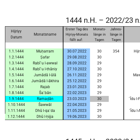
1444 n.H. – 2022/23 n
Erster Tag des
Monats-
Jahres-
Hijriyy
Monatsname
Hijriyy-Monats
länge in
länge in
Datum
fällt auf:
Tagen
Tagen
1.1.1444
Muḥarram
30.07.2022
30
354
Hij
1.2.1444
Ṣafar
29.08.2022
30
1.3.1444
Rabī`u l-awwal
28.09.2022
29
1.4.1444
Rabī`u l-thāniy
27.10.2022
30
1.5.1444
Jumādā l-ūlā
26.11.2022
29
Mawl
1.6.1444
Jumādā l-ākhira
25.12.2022
29
1.7.1444
Rajab
23.01.2023
30
1.8.1444
Ša`bān
22.02.2023
29
1.9.1444
Ramaḍān
23.03.2023
30
`Īdu l
1.10.1444
Šawwāl
22.04.2023
29
1.11.1444
Dhū l-qa`da
21.05.2023
29
`Īdu l
1.12.1444
Dhū l-ḥijja
19.06.2023
30