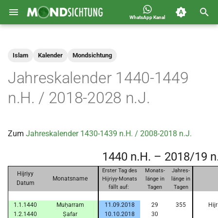
WhatsApp Kanal
S
Jahreskalender für
2026
Allgemein
u
Deutschland 1400-1449 n.H.
Islam
Kalender
Mondsichtung
c
2025
Astronomie
Jahreskalender 1440-1449
h
2024
Carousel
n.H. / 2018-2028 n.J.
e
2023
Islam
w
Zum
Jahreskalender 1430-1439 n.H. / 2008-2018 n.J.
i
2022
Mondsichtung
1440 n.H. – 2018/19 n
r
2021
Sichtungen
Erster Tag des
Monats-
Jahres-
d
Hijriyy
Monatsname
Hijriyy-Monats
länge in
länge in
Datum
2020
Spot
fällt auf:
Tagen
Tagen
i
1.1.1440
Muḥarram
11.09.2018
29
355
Hij
n
2019
Video
1.2.1440
Ṣafar
10.10.2018
30