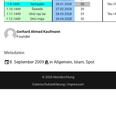
1.9.1449
Ramaḍān
28.01.2028
30
`Īdu l
1.10.1449
Šawwāl
27.02.2028
30
1.11.1449
Dhū l-qa`da
28.03.2028
29
`Īdu l
1.12.1449
Dhū l-ḥijja
26.04.2028
30
Gerhard Ahmad Kaufmann
Founder
Metadaten
8. September 2009
in
Allgemein
,
Islam
,
Spot
©
2026
Mondsichtung
Datenschutzerklärung
|
Impressum