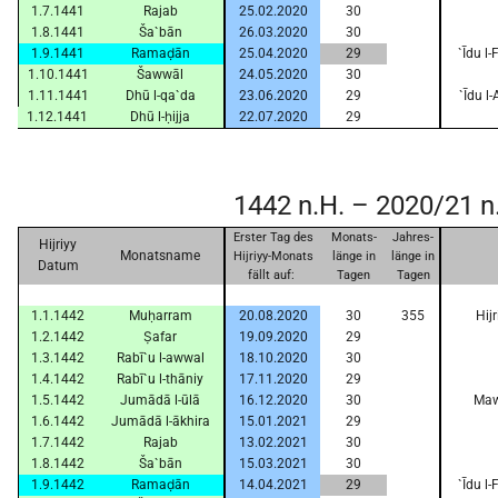
1.7.1441
Rajab
25.02.2020
30
2009
1.8.1441
Ša`bān
26.03.2020
30
1.9.1441
Ramaḍān
25.04.2020
29
`Īdu l
1.10.1441
Šawwāl
24.05.2020
30
2008
1.11.1441
Dhū l-qa`da
23.06.2020
29
`Īdu l
1.12.1441
Dhū l-ḥijja
22.07.2020
29
2007
2006
1442 n.H. – 2020/21 n
Erster Tag des
Monats-
Jahres-
Hijriyy
2005
Monatsname
Hijriyy-Monats
länge in
länge in
Datum
fällt auf:
Tagen
Tagen
2004
1.1.1442
Muḥarram
20.08.2020
30
355
Hij
1.2.1442
Ṣafar
19.09.2020
29
2003
1.3.1442
Rabī`u l-awwal
18.10.2020
30
1.4.1442
Rabī`u l-thāniy
17.11.2020
29
1.5.1442
Jumādā l-ūlā
16.12.2020
30
Mawl
2002
1.6.1442
Jumādā l-ākhira
15.01.2021
29
1.7.1442
Rajab
13.02.2021
30
1.8.1442
Ša`bān
15.03.2021
30
2001
1.9.1442
Ramaḍān
14.04.2021
29
`Īdu l