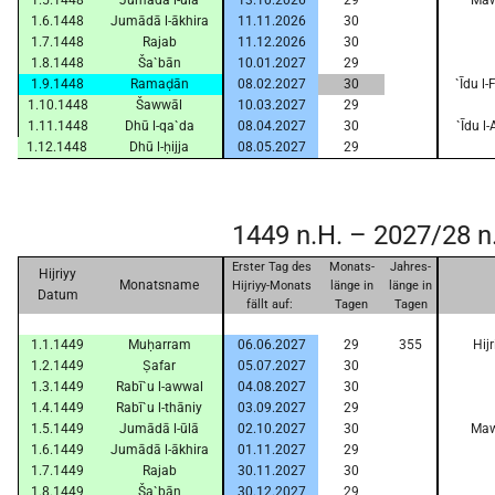
1.5.1448
Jumādā l-ūlā
13.10.2026
29
Mawl
1.6.1448
Jumādā l-ākhira
11.11.2026
30
1.7.1448
Rajab
11.12.2026
30
1.8.1448
Ša`bān
10.01.2027
29
1.9.1448
Ramaḍān
08.02.2027
30
`Īdu l
1.10.1448
Šawwāl
10.03.2027
29
1.11.1448
Dhū l-qa`da
08.04.2027
30
`Īdu l
1.12.1448
Dhū l-ḥijja
08.05.2027
29
1449 n.H. – 2027/28 n
Erster Tag des
Monats-
Jahres-
Hijriyy
Monatsname
Hijriyy-Monats
länge in
länge in
Datum
fällt auf:
Tagen
Tagen
1.1.1449
Muḥarram
06.06.2027
29
355
Hij
1.2.1449
Ṣafar
05.07.2027
30
1.3.1449
Rabī`u l-awwal
04.08.2027
30
1.4.1449
Rabī`u l-thāniy
03.09.2027
29
1.5.1449
Jumādā l-ūlā
02.10.2027
30
Mawl
1.6.1449
Jumādā l-ākhira
01.11.2027
29
1.7.1449
Rajab
30.11.2027
30
1.8.1449
Ša`bān
30.12.2027
29