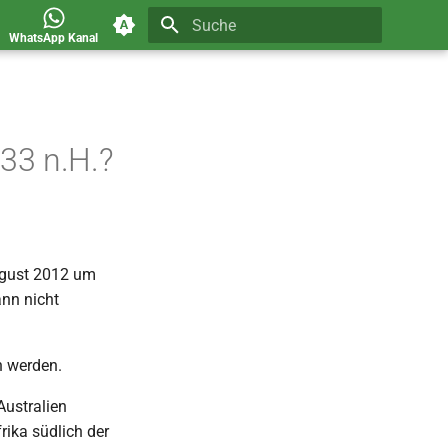
WhatsApp Kanal
Suche wird initialisiert
433 n.H.?
ugust 2012 um
nn nicht
n werden.
ustralien
rika südlich der