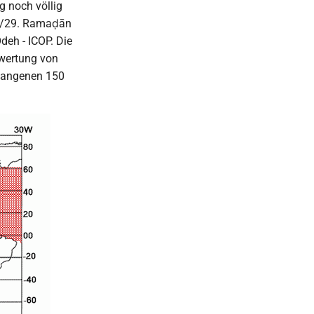
g noch völlig
st/29. Ramaḍān
eh - ICOP. Die
swertung von
rgangenen 150