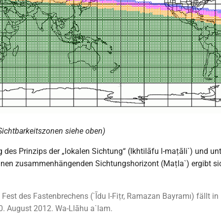
 Sichtbarkeitszonen siehe oben)
es Prinzips der „lokalen Sichtung“ (Ikhtilāfu l-maṭāli`) und un
inen zusammenhängenden Sichtungshorizont (Maṭla`) ergibt si
Fest des Fastenbrechens (`Īdu l-Fiṭr, Ramazan Bayramı) fällt in
0. August 2012. Wa-Llāhu a`lam.