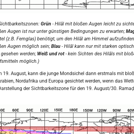
 Sichtbarkeitszonen:
Grün
- Hilāl mit bloßen Augen leicht zu sicht
ßen Augen ist nur unter günstigen Bedingungen zu erwarten;
Mag
ttel (z.B. Fernglas) benötigt, um den Hilāl am Himmel aufzufinde
ßen Augen möglich sein;
Blau
- Hilāl kann nur mit starken optisch
 gesehen werden;
Weiß und rot
- kein Sichten des Hilāls mit bl
fsmitteln möglich.)
 19. August, kann die junge Mondsichel dann erstmals mit blo
Arabien, Nordafrika und Europa gesichtet werden, wenn das Wette
Darstellung der Sichtbarkeitszone für den 19. August/30. Rama