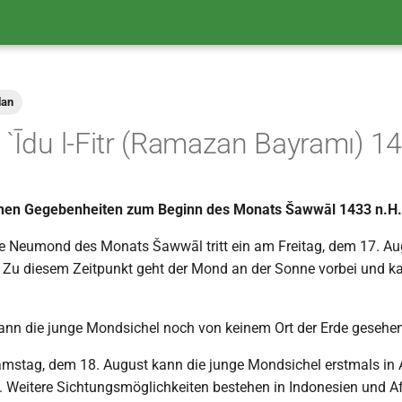
an
 `Īdu l-Fitr (Ramazan Bayramı) 1
hen Gegebenheiten zum Beginn des Monats Šawwāl 1433 n.H.
he Neumond des Monats Šawwāl tritt ein am Freitag, dem 17. A
Zu diesem Zeitpunkt geht der Mond an der Sonne vorbei und ka
nn die junge Mondsichel noch von keinem Ort der Erde gesehe
stag, dem 18. August kann die junge Mondsichel erstmals in A
. Weitere Sichtungsmöglichkeiten bestehen in Indonesien und Af