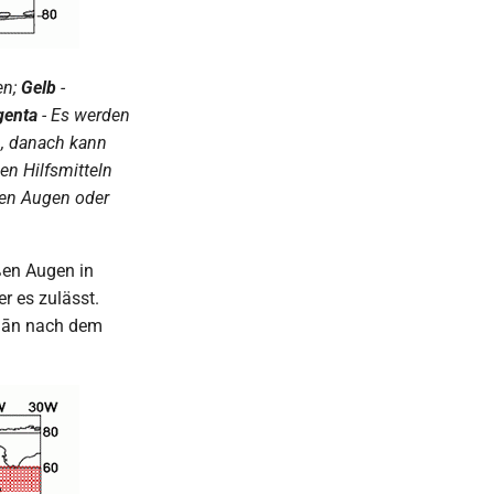
en;
Gelb
-
enta
- Es werden
n, danach kann
en Hilfsmitteln
oßen Augen oder
ßen Augen in
r es zulässt.
ḍān nach dem