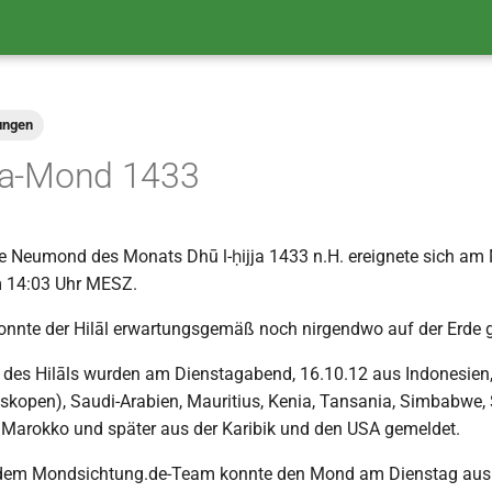
ungen
jja-Mond 1433
e Neumond des Monats Dhū l-ḥijja 1433 n.H. ereignete sich am
 14:03 Uhr MESZ.
nnte der Hilāl erwartungsgemäß noch nirgendwo auf der Erde g
 des Hilāls wurden am Dienstagabend, 16.10.12 aus Indonesien
leskopen), Saudi-Arabien, Mauritius, Kenia, Tansania, Simbabwe, 
, Marokko und später aus der Karibik und den USA gemeldet.
 dem Mondsichtung.de-Team konnte den Mond am Dienstag aus A