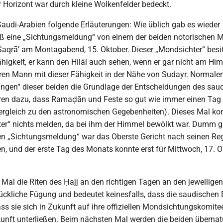
r Horizont war durch kleine Wolkenfelder bedeckt.
 Saudi-Arabien folgende Erläuterungen: Wie üblich gab es wieder
 eine „Sichtungsmeldung“ von einem der beiden notorischen M
aqrā’ am Montagabend, 15. Oktober. Dieser „Mondsichter“ besit
higkeit, er kann den Hilāl auch sehen, wenn er gar nicht am Himm
ren Mann mit dieser Fähigkeit in der Nähe von Sudayr. Normaler
ngen“ dieser beiden die Grundlage der Entscheidungen des sau
ren dazu, dass Ramaḍān und Feste so gut wie immer einen Tag 
Vergleich zu den astronomischen Gegebenheiten). Dieses Mal kon
er“ nichts melden, da bei ihm der Himmel bewölkt war. Dumm ge
en „Sichtungsmeldung“ war das Oberste Gericht nach seinen Re
en, und der erste Tag des Monats konnte erst für Mittwoch, 17. 
Mal die Riten des Ḥajj an den richtigen Tagen an den jeweiligen
 glückliche Fügung und bedeutet keinesfalls, dass die saudische
ass sie sich in Zukunft auf ihre offiziellen Mondsichtungskomite
ukunft unterließen. Beim nächsten Mal werden die beiden übernat