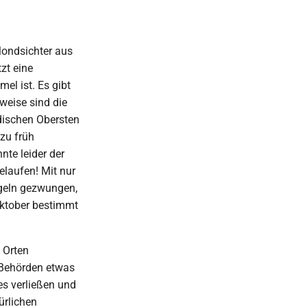
ondsichter aus
zt eine
el ist. Es gibt
weise sind die
dischen Obersten
zu früh
nte leider der
laufen! Mit nur
geln gezwungen,
Oktober bestimmt
 Orten
n Behörden etwas
es verließen und
ürlichen