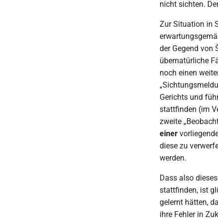
nicht sichten. De
Zur Situation in
erwartungsgemäß
der Gegend von Š
übernatürliche Fä
noch einen weite
„Sichtungsmeldu
Gerichts und füh
stattfinden (im 
zweite „Beobacht
einer
vorliegend
diese zu verwerf
werden.
Dass also dieses 
stattfinden, ist
gelernt hätten, d
ihre Fehler in Z