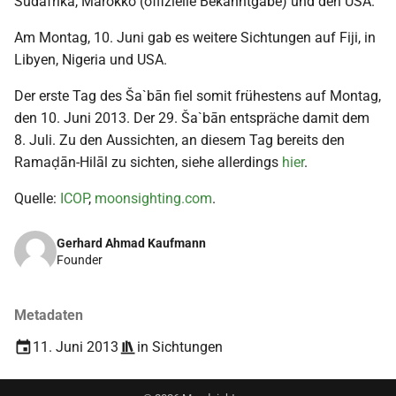
Südafrika, Marokko (offizielle Bekanntgabe) und den USA.
i
2018
Am Montag, 10. Juni gab es weitere Sichtungen auf Fiji, in
t
Libyen, Nigeria und USA.
2017
i
Der erste Tag des Ša`bān fiel somit frühestens auf Montag,
a
2016
den 10. Juni 2013. Der 29. Ša`bān entspräche damit dem
8. Juli. Zu den Aussichten, an diesem Tag bereits den
l
2015
Ramaḍān-Hilāl zu sichten, siehe allerdings
hier
.
i
Quelle:
ICOP
,
moonsighting.com
.
s
2014
i
Gerhard Ahmad Kaufmann
2013
Founder
e
2012
r
Metadaten
t
2011
11. Juni 2013
in
Sichtungen
2010