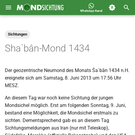
WhatsApp Kanal
S
Jahreskalender für
2026
Allgemein
u
Deutschland 1400-1449 n.H.
Sichtungen
c
2025
Astronomie
Sha`bân-Mond 1434
h
2024
Carousel
e
Der geozentrische Neumond des Monats Ša`bān 1434 n.H.
2023
Islam
w
ereignete sich am Samstag, 8. Juni 2013 um 17:56 Uhr
i
MESZ.
2022
Mondsichtung
r
An diesem Tag war noch keine Sichtung der jungen
2021
Sichtungen
Mondsichel möglich. Erst am folgenden Sonntag, 9. Juni,
d
bestand eine Möglichkeit, die Mondsichel erstmals zu
2020
Spot
i
sichten. Dementsprechend gab es an diesem Tag
Sichtungsmeldungen aus Iran (nur mit Teleskop),
n
2019
Video