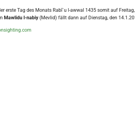
 der erste Tag des Monats Rabī`u l-awwal 1435 somit auf Freitag
on
Mawlidu l-nabiy
(Mevlid) fällt dann auf Dienstag, den 14.1.201
nsighting.com