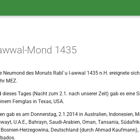
l-awwal-Mond 1435
e Neumond des Monats Rabī`u l-awwal 1435 n.H. ereignete sich
Uhr MEZ.
 dieses Tages (Nacht zum 2.1. nach unserer Zeit) gab es eine S
inem Fernglas in Texas, USA.
en gab es am Donnerstag, 2.1.2014 in Australien, Indonesien, Ma
uwayt, U.A.E., Bahrayn, Saudi-Arabien, Oman, Tansania, Südafrika
, Bosnien-Herzegowina, Deutschland (durch Ahmad Kaufmann), 
rbados.