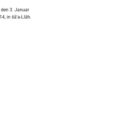
, den 3. Januar
4, in šā'a-Llāh.