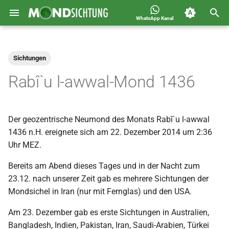
WhatsApp Kanal
S
Jahreskalender für
2026
Allgemein
u
Deutschland 1400-1449 n.H.
Sichtungen
c
2025
Astronomie
Rabî`u l-awwal-Mond 1436
h
2024
Carousel
e
Der geozentrische Neumond des Monats Rabī`u l-awwal
2023
Islam
w
1436 n.H. ereignete sich am 22. Dezember 2014 um 2:36
i
Uhr MEZ.
2022
Mondsichtung
r
Bereits am Abend dieses Tages und in der Nacht zum
2021
Sichtungen
23.12. nach unserer Zeit gab es mehrere Sichtungen der
d
Mondsichel in Iran (nur mit Fernglas) und den USA.
2020
Spot
i
Am 23. Dezember gab es erste Sichtungen in Australien,
n
2019
Video
Bangladesh, Indien, Pakistan, Iran, Saudi-Arabien, Türkei