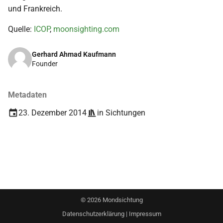
i
und Frankreich.
2018
t
Quelle:
ICOP
,
moonsighting.com
2017
i
Gerhard Ahmad Kaufmann
a
Founder
2016
l
2015
Metadaten
i
23. Dezember 2014
in
Sichtungen
s
2014
i
2013
e
2012
r
t
2011
©
2026
Mondsichtung
2010
Datenschutzerklärung
|
Impressum