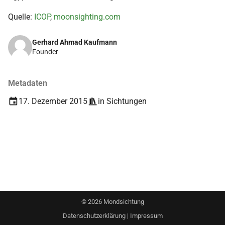
i
Quelle:
ICOP
,
moonsighting.com
2018
t
2017
Gerhard Ahmad Kaufmann
i
Founder
a
2016
l
Metadaten
2015
i
17. Dezember 2015
in
Sichtungen
s
2014
i
2013
e
2012
r
t
2011
©
2026
Mondsichtung
2010
Datenschutzerklärung
|
Impressum