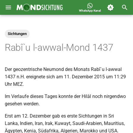
WhatsApp Kanal
S
Jahreskalender für
2026
Allgemein
u
Deutschland 1400-1449 n.H.
Sichtungen
c
2025
Astronomie
Rabî`u l-awwal-Mond 1437
h
2024
Carousel
e
Der geozentrische Neumond des Monats Rabī`u l-awwal
2023
Islam
w
1437 n.H. ereignete sich am 11. Dezember 2015 um 11:29
i
Uhr MEZ.
2022
Mondsichtung
r
Im Verlaufe dieses Tages konnte der Hilâl noch nirgendwo
2021
Sichtungen
gesehen werden.
d
2020
Spot
Erst am 12. Dezember gab es erste Sichtungen in Sri
i
Lanka, Indien, Iran, Irak, Kuwayt, Saudi-Arabien, Mauritius,
n
2019
Video
Ägypten, Kenia, Südafrika, Algerien, Marokko und USA.