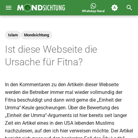
WhatsApp Kanal
S
Jahreskalender für
2026
Allgemein
u
Deutschland 1400-1449 n.H.
Islam
Mondsichtung
c
2025
Astronomie
Ist diese Webseite die
h
2024
Carousel
Ursache für Fitna?
e
2023
Islam
w
In den Kommentaren zu den Artikeln dieser Webseite
i
2022
Mondsichtung
werden die Betreiber immer mal wieder vollmundig der
r
Fitna beschuldigt und dann wird gerne die „Einheit der
2021
Sichtungen
Umma“-Keule geschwungen. Über die Bewertung des
d
„Einheit der Umma“-Arguments ist hier bereits seit langer
2020
Spot
i
Zeit ein Artikel eines in den USA lebenden Muslims
nachzulesen, auf den ich hier verweisen möchte. Der Artikel
n
2019
Video