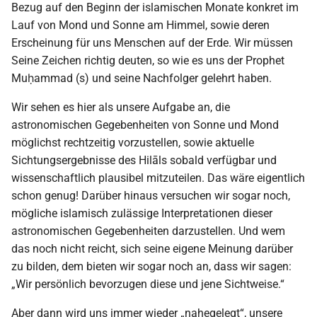
Bezug auf den Beginn der islamischen Monate konkret im
2009
Lauf von Mond und Sonne am Himmel, sowie deren
Erscheinung für uns Menschen auf der Erde. Wir müssen
2008
Seine Zeichen richtig deuten, so wie es uns der Prophet
Muḥammad (s) und seine Nachfolger gelehrt haben.
2007
Wir sehen es hier als unsere Aufgabe an, die
2006
astronomischen Gegebenheiten von Sonne und Mond
möglichst rechtzeitig vorzustellen, sowie aktuelle
2005
Sichtungsergebnisse des Hilāls sobald verfügbar und
wissenschaftlich plausibel mitzuteilen. Das wäre eigentlich
2004
schon genug! Darüber hinaus versuchen wir sogar noch,
mögliche islamisch zulässige Interpretationen dieser
2003
astronomischen Gegebenheiten darzustellen. Und wem
das noch nicht reicht, sich seine eigene Meinung darüber
2002
zu bilden, dem bieten wir sogar noch an, dass wir sagen:
„Wir persönlich bevorzugen diese und jene Sichtweise.“
2001
Aber dann wird uns immer wieder „nahegelegt“, unsere