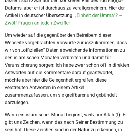
bezieht sich zwar auf den konkreten Fall des ʿĪdu l-aḍḥā-
i
Datums, aber er ist durchaus zu verallgemeinern. Hier der
2018
t
Artikel in deutscher Übersetzung:
„Einheit der Umma“? –
Zwölf Fragen an jeden Zweifler
2017
i
Um wieder auf die gegenüber den Betreibern dieser
a
2016
Webseite vorgebrachten Vorwürfe zurückzukommen, dass
l
wir von „offiziellen“ Daten abweichende Informationen zu
2015
den islamischen Monaten verbreiten und damit für
i
Verunsicherung sorgen: Ich habe zwar schon oft in direkten
s
2014
Antworten auf die Kommentare darauf geantwortet,
i
möchte aber hier die Gelegenheit ergreifen, diese
2013
verstreuten Antworten in einem Artikel
e
zusammenzufassen, um sie greifbarer und gebündelt
2012
r
darzulegen.
t
2011
Wann ein islamischer Monat beginnt, weiß nur Allāh (t). Er
gibt uns Zeichen, wann das nach Seiner Bestimmung zu
2010
sein hat. Diese Zeichen sind in der Natur zu erkennen, in