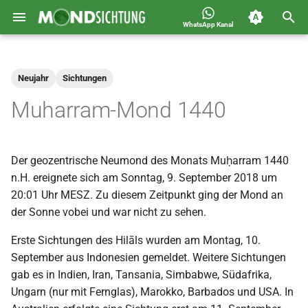
WhatsApp Kanal
S
Jahreskalender für
2026
Allgemein
u
Deutschland 1400-1449 n.H.
Neujahr
Sichtungen
c
2025
Astronomie
Muharram-Mond 1440
h
2024
Carousel
e
Der geozentrische Neumond des Monats Muḥarram 1440
2023
Islam
w
n.H. ereignete sich am Sonntag, 9. September 2018 um
i
20:01 Uhr MESZ. Zu diesem Zeitpunkt ging der Mond an
2022
Mondsichtung
der Sonne vobei und war nicht zu sehen.
r
2021
Sichtungen
Erste Sichtungen des Hilāls wurden am Montag, 10.
d
September aus Indonesien gemeldet. Weitere Sichtungen
2020
Spot
i
gab es in Indien, Iran, Tansania, Simbabwe, Südafrika,
Ungarn (nur mit Fernglas), Marokko, Barbados und USA. In
n
2019
Video