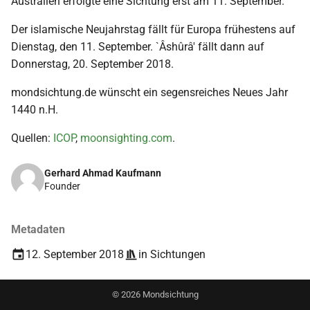
Australien erfolgte eine Sichtung erst am 11. September.
i
2018
Der islamische Neujahrstag fällt für Europa frühestens auf
t
Dienstag, den 11. September. `Âshûrâ' fällt dann auf
2017
i
Donnerstag, 20. September 2018.
a
2016
mondsichtung.de wünscht ein segensreiches Neues Jahr
1440 n.H.
l
2015
i
Quellen:
ICOP
,
moonsighting.com
.
s
2014
Gerhard Ahmad Kaufmann
i
Founder
2013
e
2012
Metadaten
r
12. September 2018
in
Sichtungen
t
2011
2010
©
2026
Mondsichtung