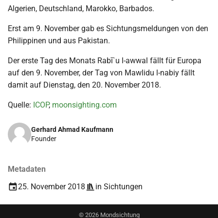
i
Algerien, Deutschland, Marokko, Barbados.
2018
t
Erst am 9. November gab es Sichtungsmeldungen von den
Philippinen und aus Pakistan.
2017
i
a
Der erste Tag des Monats Rabī`u l-awwal fällt für Europa
2016
auf den 9. November, der Tag von Mawlidu l-nabiy fällt
l
damit auf Dienstag, den 20. November 2018.
2015
i
Quelle:
ICOP
,
moonsighting.com
s
2014
i
Gerhard Ahmad Kaufmann
2013
Founder
e
2012
r
Metadaten
t
2011
25. November 2018
in
Sichtungen
2010
©
2026
Mondsichtung