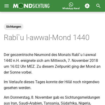
WhatsApp Kanal
S
Jahreskalender für
2026
Allgemein
u
Deutschland 1400-1449 n.H.
Sichtungen
c
2025
Astronomie
Rabî`u l-awwal-Mond 1440
h
2024
Carousel
e
Der geozentrische Neumond des Monats Rabī`u l-awwal
2023
Islam
w
1440 n.H. ereignete sich am Mittwoch, 7. November 2018
i
um 16:02 Uhr MEZ. Zu diesem Zeitpunkt ging der Mond an
2022
Mondsichtung
der Sonne vorbei.
r
2021
Sichtungen
Im Verlaufe dieses Tages konnte der Hilâl noch nirgendwo
d
gesehen werden.
2020
Spot
i
Am Donnerstag, 8. November gab es Sichtungsmeldungen
n
2019
Video
aus Iran, Saudi-Arabien, Tansania, Südafrika, Nigeria,