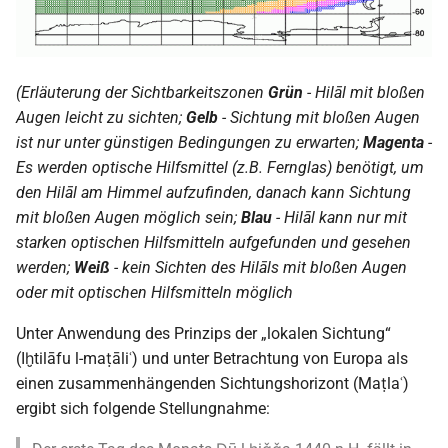
(Erläuterung der Sichtbarkeitszonen
Grün
- Hilāl mit bloßen
Augen leicht zu sichten;
Gelb
- Sichtung mit bloßen Augen
ist nur unter günstigen Bedingungen zu erwarten;
Magenta
-
Es werden optische Hilfsmittel (z.B. Fernglas) benötigt, um
den Hilāl am Himmel aufzufinden, danach kann Sichtung
mit bloßen Augen möglich sein;
Blau
- Hilāl kann nur mit
starken optischen Hilfsmitteln aufgefunden und gesehen
werden;
Weiß
- kein Sichten des Hilāls mit bloßen Augen
oder mit optischen Hilfsmitteln möglich
Unter Anwendung des Prinzips der „lokalen Sichtung“
(Iḫtilāfu l-maṭāliʿ) und unter Betrachtung von Europa als
einen zusammenhängenden Sichtungshorizont (Maṭlaʿ)
ergibt sich folgende Stellungnahme: