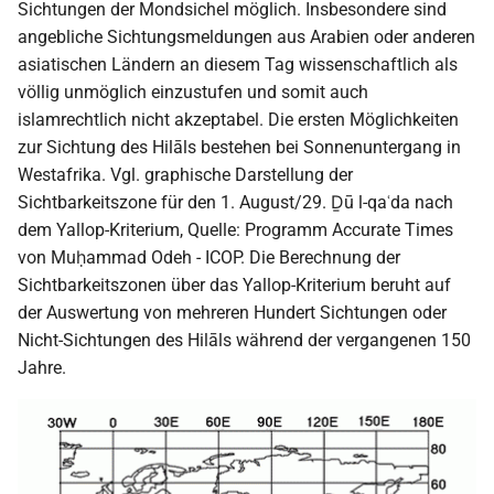
Sichtungen der Mondsichel möglich. Insbesondere sind
i
angebliche Sichtungsmeldungen aus Arabien oder anderen
2018
t
asiatischen Ländern an diesem Tag wissenschaftlich als
völlig unmöglich einzustufen und somit auch
2017
i
islamrechtlich nicht akzeptabel. Die ersten Möglichkeiten
a
2016
zur Sichtung des Hilāls bestehen bei Sonnenuntergang in
Westafrika. Vgl. graphische Darstellung der
l
2015
Sichtbarkeitszone für den 1. August/29. Ḏū l-qaʿda nach
i
dem Yallop-Kriterium, Quelle: Programm Accurate Times
s
2014
von Muḥammad Odeh - ICOP. Die Berechnung der
Sichtbarkeitszonen über das Yallop-Kriterium beruht auf
i
2013
der Auswertung von mehreren Hundert Sichtungen oder
e
Nicht-Sichtungen des Hilāls während der vergangenen 150
2012
Jahre.
r
t
2011
2010