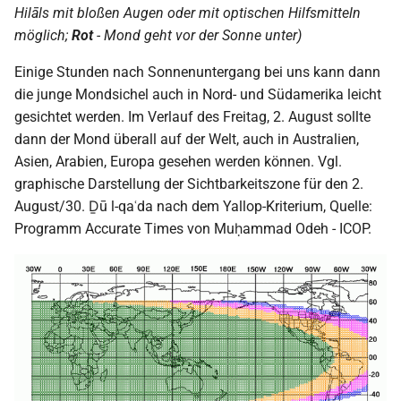
Hilāls mit bloßen Augen oder mit optischen Hilfsmitteln
2000
möglich;
Rot
- Mond geht vor der Sonne unter)
Einige Stunden nach Sonnenuntergang bei uns kann dann
die junge Mondsichel auch in Nord- und Südamerika leicht
gesichtet werden. Im Verlauf des Freitag, 2. August sollte
dann der Mond überall auf der Welt, auch in Australien,
Asien, Arabien, Europa gesehen werden können. Vgl.
graphische Darstellung der Sichtbarkeitszone für den 2.
August/30. Ḏū l-qaʿda nach dem Yallop-Kriterium, Quelle:
Programm Accurate Times von Muḥammad Odeh - ICOP.