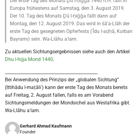
Der erste Tag des Monats Ḏū l-ḥiǧǧa 1440 n.H. fällt in
Europa frühestens auf Samstag, den 3. August 2019.
Der 10. Tag des Monats Ḏū l-ḥiǧǧa fällt dann auf
Montag, den 12. August 2019. Das wird in šā’a-Llāh der
erste Tag des gesegneten Opferfests (ʿĪdu l-aḍḥā, Kurban
Bayramı) sein. Wa-Llāhu aʿlam.
Zu aktuellen Sichtungsergebnissen siehe auch den Artikel
Dhu l-hijja Mond 1440
.
___________________________________________
Bei Anwendung des Prinzips der „globalen Sichtung“
(Ittihādu l-maṭāliʿ) kann der erste Tag des Monats bereits
auf Freitag, 2. August fallen, falls es am Vorabend
Sichtungsmeldungen der Mondsichel aus Westafrika gibt.
Wa-Llāhu aʿlam.
Gerhard Ahmad Kaufmann
Founder