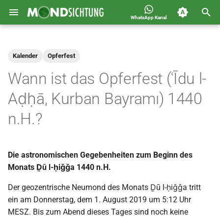
WhatsApp Kanal
S
Jahreskalender für
2026
Allgemein
u
Deutschland 1400-1449 n.H.
Kalender
Opferfest
c
2025
Astronomie
Wann ist das Opferfest (ʿĪdu l-
h
2024
Carousel
Aḍḥā, Kurban Bayramı) 1440
e
n.H.?
2023
Islam
w
i
2022
Mondsichtung
Die astronomischen Gegebenheiten zum Beginn des
r
2021
Sichtungen
Monats Ḏū l-ḥiǧǧa 1440 n.H.
d
Der geozentrische Neumond des Monats Ḏū l-ḥiǧǧa tritt
2020
Spot
i
ein am Donnerstag, dem 1. August 2019 um 5:12 Uhr
n
MESZ. Bis zum Abend dieses Tages sind noch keine
2019
Video