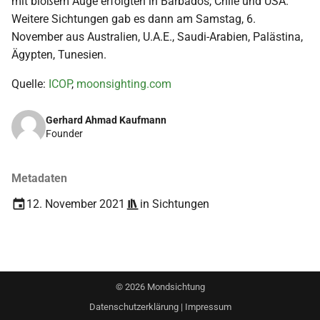
mit bloßem Auge erfolgten in Barbados, Chile und USA.
i
Weitere Sichtungen gab es dann am Samstag, 6.
2018
t
November aus Australien, U.A.E., Saudi-Arabien, Palästina,
Ägypten, Tunesien.
2017
i
Quelle:
ICOP
,
moonsighting.com
a
2016
l
Gerhard Ahmad Kaufmann
2015
Founder
i
s
2014
Metadaten
i
2013
12. November 2021
in
Sichtungen
e
2012
r
t
2011
©
2026
Mondsichtung
2010
Datenschutzerklärung
|
Impressum