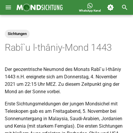
WhatsApp Kanal
S
Jahreskalender für
2026
Allgemein
u
Deutschland 1400-1449 n.H.
Sichtungen
c
2025
Astronomie
Rabî`u l-thâniy-Mond 1443
h
2024
Carousel
e
Der geozentrische Neumond des Monats Rabī`u l-thāniy
2023
Islam
w
1443 n.H. ereignete sich am Donnerstag, 4. November
i
2021 um 22:15 Uhr MEZ. Zu diesem Zeitpunkt ging der
2022
Mondsichtung
Mond an der Sonne vorbei.
r
2021
Sichtungen
Erste Sichtungsmeldungen der jungen Mondsichel mit
d
Teleskopen gab es am Freitagabend, 5. November bei
2020
Spot
i
Sonnenuntergang in Malaysia, Saudi-Arabien, Jordanien
und Kenia (mit starkem Fernglas). Die ersten Sichtungen
n
2019
Video