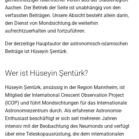
Aachen. Der Betrieb der Seite ist unabhängig von den
2009
verfassten Beiträgen. Unsere Absicht besteht allein darin,
den Dienst von Mondsichtung.de weiterhin
2008
aufrechtzuerhalten und fortzuführen.
2007
Der derzeitige Hauptautor der astronomisch-islamischen
Beiträge ist Hüseyin Şentürk.
2006
2005
Wer ist Hüseyin Şentürk?
2004
Hüseyin Şentürk, ansässig in der Region Mannheim, ist
Mitglied der International Crescent Observation Project
2003
(ICOP) und führt Mondsichtungen für das Internationale
Astronomiezentrum durch. Als erfahrener Astronomie-
2002
Enthusiast beschäftigt er sich seit mehreren Jahren
intensiv mit der Beobachtung des Neumonds und verfügt
2001
über eine Teleskopausrüstung, die dem internationalen