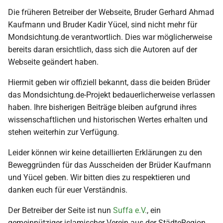
i
Die früheren Betreiber der Webseite, Bruder Gerhard Ahmad
2018
Kaufmann und Bruder Kadir Yücel, sind nicht mehr für
t
Mondsichtung.de verantwortlich. Dies war möglicherweise
2017
i
bereits daran ersichtlich, dass sich die Autoren auf der
a
Webseite geändert haben.
2016
l
Hiermit geben wir offiziell bekannt, dass die beiden Brüder
2015
das Mondsichtung.de-Projekt bedauerlicherweise verlassen
i
haben. Ihre bisherigen Beiträge bleiben aufgrund ihres
s
2014
wissenschaftlichen und historischen Wertes erhalten und
stehen weiterhin zur Verfügung.
i
2013
e
Leider können wir keine detaillierten Erklärungen zu den
2012
Beweggründen für das Ausscheiden der Brüder Kaufmann
r
und Yücel geben. Wir bitten dies zu respektieren und
t
2011
danken euch für euer Verständnis.
Der Betreiber der Seite ist nun
Suffa e.V.
, ein
2010
gemeinnütziger islamischer Verein aus der StädteRegion