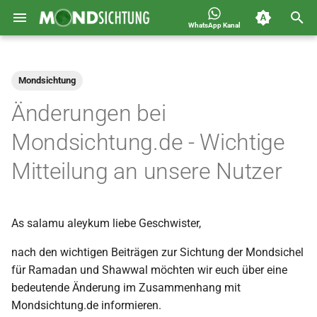
WhatsApp Kanal
S
Jahreskalender für
2026
Allgemein
u
Deutschland 1400-1449 n.H.
Mondsichtung
c
2025
Astronomie
Änderungen bei
h
2024
Carousel
Mondsichtung.de - Wichtige
e
Mitteilung an unsere Nutzer
2023
Islam
w
i
2022
Mondsichtung
As salamu aleykum liebe Geschwister,
r
2021
Sichtungen
d
nach den wichtigen Beiträgen zur Sichtung der Mondsichel
für Ramadan und Shawwal möchten wir euch über eine
2020
Spot
i
bedeutende Änderung im Zusammenhang mit
n
Mondsichtung.de informieren.
2019
Video