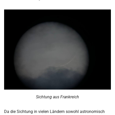
i
2018
t
2017
i
a
2016
l
2015
i
s
2014
i
2013
e
2012
r
t
Sichtung aus Frankreich
2011
2010
Da die Sichtung in vielen Ländern sowohl astronomisch