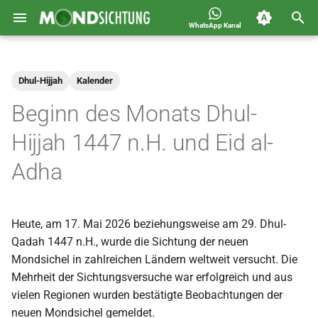
WhatsApp Kanal
S
Jahreskalender für
2026
Allgemein
u
Deutschland 1400-1449 n.H.
Dhul-Hijjah
Kalender
c
2025
Astronomie
Beginn des Monats Dhul-
h
2024
Carousel
Hijjah 1447 n.H. und Eid al-
e
Adha
2023
Islam
w
i
2022
Mondsichtung
Heute, am 17. Mai 2026 beziehungsweise am 29. Dhul-
r
2021
Sichtungen
Qadah 1447 n.H., wurde die Sichtung der neuen
d
Mondsichel in zahlreichen Ländern weltweit versucht. Die
2020
Spot
Mehrheit der Sichtungsversuche war erfolgreich und aus
i
vielen Regionen wurden bestätigte Beobachtungen der
n
2019
Video
neuen Mondsichel gemeldet.