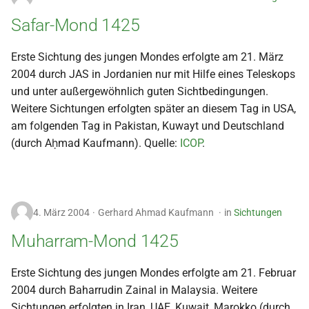
i
Safar-Mond 1425
t
Erste Sichtung des jungen Mondes erfolgte am 21. März
i
2004 durch JAS in Jordanien nur mit Hilfe eines Teleskops
a
und unter außergewöhnlich guten Sichtbedingungen.
Weitere Sichtungen erfolgten später an diesem Tag in USA,
l
am folgenden Tag in Pakistan, Kuwayt und Deutschland
i
(durch Aḥmad Kaufmann). Quelle:
ICOP
.
s
i
e
4. März 2004
Gerhard Ahmad Kaufmann
in
Sichtungen
r
Muharram-Mond 1425
t
Erste Sichtung des jungen Mondes erfolgte am 21. Februar
2004 durch Baharrudin Zainal in Malaysia. Weitere
Sichtungen erfolgten in Iran, UAE, Kuwait, Marokko (durch