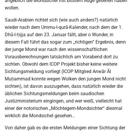
angeblich die Mondsichel mit bloßem Auge gesehen haben
wollen.
Saudi-Arabien richtet sich (wie auch anders?) natürlich
wieder nach dem Ummu-l-qurā-Kalender, nach dem der 1.
Dhū-l-ḥijja auf den 23. Januar fällt, aber o Wunder, in
diesem Fall führt das sogar zum „richtigen“ Ergebnis, denn
der junge Mond war nach den wissenschaftlichen
Vorausberechnungen tatsächlich am Vorabend dort zu
sichten. Obwohl dem ICOP Projekt bisher keine weitere
Sichtungsmeldung vorliegt (ICOP Mitglied Anwār Āl
Muḥammad konnte wegen Wolken den jungen Mond nicht
sichten), ist davon auszugehen, dass natürlich wieder die
üblichen Sichtungsmeldungen beim saudischen
Justizministerium eingingen, und wer weiß, vielleicht hat
einer der notorischen „Möchtegern-Mondsichter“ diesmal
wirklich die Mondsichel gesehen…
Von daher gab es die ersten Meldungen einer Sichtung der