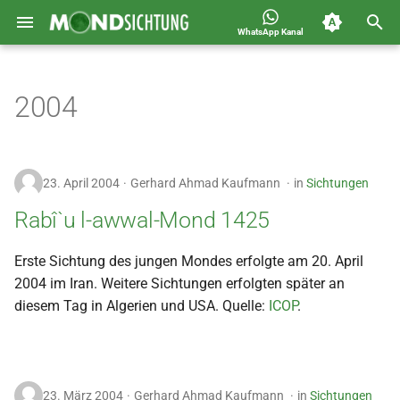
WhatsApp Kanal
S
Jahreskalender für
Allgemein
u
2004
Deutschland 1400-1449 n.H.
c
Astronomie
h
Carousel
23. April 2004
Gerhard Ahmad Kaufmann
in
Sichtungen
e
Islam
Rabî`u l-awwal-Mond 1425
w
i
Mondsichtung
Erste Sichtung des jungen Mondes erfolgte am 20. April
2004 im Iran. Weitere Sichtungen erfolgten später an
r
Sichtungen
diesem Tag in Algerien und USA. Quelle:
ICOP
.
d
Spot
i
n
Video
23. März 2004
Gerhard Ahmad Kaufmann
in
Sichtungen