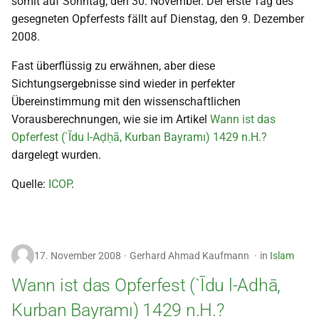
somit auf Sonntag, den 30. November. Der erste Tag des
i
gesegneten Opferfests fällt auf Dienstag, den 9. Dezember
t
2008.
i
Fast überflüssig zu erwähnen, aber diese
Sichtungsergebnisse sind wieder in perfekter
a
Übereinstimmung mit den wissenschaftlichen
l
Vorausberechnungen, wie sie im Artikel
Wann ist das
Opferfest (`Īdu l-Aḍḥā, Kurban Bayramı) 1429 n.H.?
i
dargelegt wurden.
s
Quelle:
ICOP
.
i
e
r
17. November 2008
Gerhard Ahmad Kaufmann
in
Islam
t
Wann ist das Opferfest (`Īdu l-Adhā,
Kurban Bayramı) 1429 n.H.?