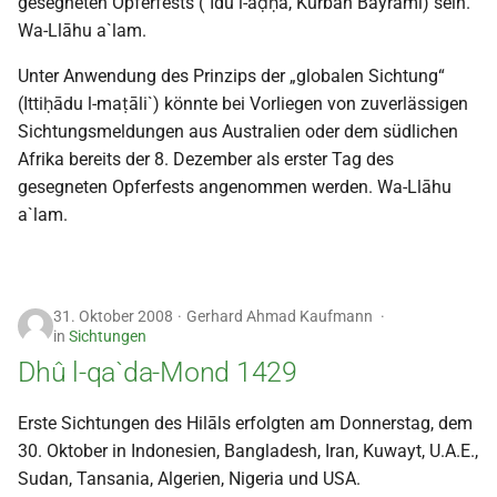
gesegneten Opferfests (`Īdu l-aḍḥā, Kurban Bayramı) sein.
Wa-Llāhu a`lam.
Unter Anwendung des Prinzips der „globalen Sichtung“
(Ittiḥādu l-maṭāli`) könnte bei Vorliegen von zuverlässigen
Sichtungsmeldungen aus Australien oder dem südlichen
Afrika bereits der 8. Dezember als erster Tag des
gesegneten Opferfests angenommen werden. Wa-Llāhu
a`lam.
31. Oktober 2008
Gerhard Ahmad Kaufmann
in
Sichtungen
Dhû l-qa`da-Mond 1429
Erste Sichtungen des Hilāls erfolgten am Donnerstag, dem
30. Oktober in Indonesien, Bangladesh, Iran, Kuwayt, U.A.E.,
Sudan, Tansania, Algerien, Nigeria und USA.