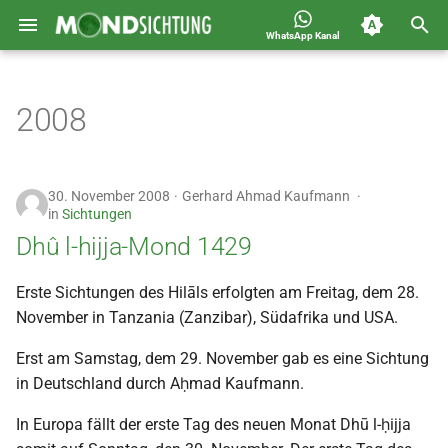
WhatsApp Kanal
S
Jahreskalender für
Allgemein
u
2008
Deutschland 1400-1449 n.H.
c
Astronomie
h
Carousel
30. November 2008
Gerhard Ahmad Kaufmann
e
in
Sichtungen
Islam
Dhû l-hijja-Mond 1429
w
i
Mondsichtung
Erste Sichtungen des Hilāls erfolgten am Freitag, dem 28.
November in Tanzania (Zanzibar), Südafrika und USA.
r
Sichtungen
d
Erst am Samstag, dem 29. November gab es eine Sichtung
in Deutschland durch Aḥmad Kaufmann.
Spot
i
In Europa fällt der erste Tag des neuen Monat Dhū l-ḥijja
n
Video