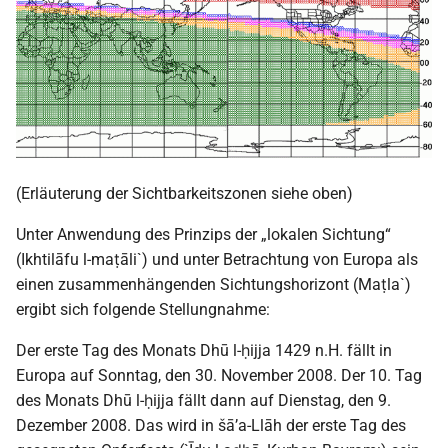
(Erläuterung der Sichtbarkeitszonen siehe oben)
Unter Anwendung des Prinzips der „lokalen Sichtung“
(Ikhtilāfu l-maṭāli`) und unter Betrachtung von Europa als
einen zusammenhängenden Sichtungshorizont (Maṭla`)
ergibt sich folgende Stellungnahme:
Der erste Tag des Monats Dhū l-ḥijja 1429 n.H. fällt in
Europa auf Sonntag, den 30. November 2008. Der 10. Tag
des Monats Dhū l-ḥijja fällt dann auf Dienstag, den 9.
Dezember 2008. Das wird in šā’a-Llāh der erste Tag des