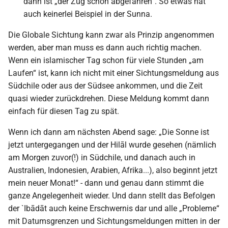
dann ist „der Zug schon abgefahren“. So etwas hat
auch keinerlei Beispiel in der Sunna.
Die Globale Sichtung kann zwar als Prinzip angenommen
werden, aber man muss es dann auch richtig machen.
Wenn ein islamischer Tag schon für viele Stunden „am
Laufen“ ist, kann ich nicht mit einer Sichtungsmeldung aus
Südchile oder aus der Südsee ankommen, und die Zeit
quasi wieder zurückdrehen. Diese Meldung kommt dann
einfach für diesen Tag zu spät.
Wenn ich dann am nächsten Abend sage: „Die Sonne ist
jetzt untergegangen und der Hilāl wurde gesehen (nämlich
am Morgen zuvor(!) in Südchile, und danach auch in
Australien, Indonesien, Arabien, Afrika...), also beginnt jetzt
mein neuer Monat!“ - dann und genau dann stimmt die
ganze Angelegenheit wieder. Und dann stellt das Befolgen
der `Ibādāt auch keine Erschwernis dar und alle „Probleme“
mit Datumsgrenzen und Sichtungsmeldungen mitten in der