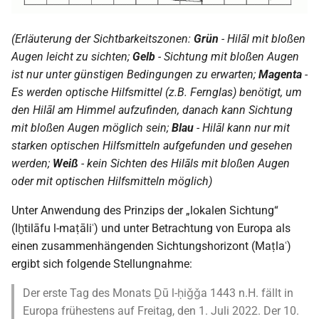
(Erläuterung der Sichtbarkeitszonen:
Grün
- Hilāl mit bloßen
Augen leicht zu sichten;
Gelb
- Sichtung mit bloßen Augen
ist nur unter günstigen Bedingungen zu erwarten;
Magenta
-
Es werden optische Hilfsmittel (z.B. Fernglas) benötigt, um
den Hilāl am Himmel aufzufinden, danach kann Sichtung
mit bloßen Augen möglich sein;
Blau
- Hilāl kann nur mit
starken optischen Hilfsmitteln aufgefunden und gesehen
werden;
Weiß
- kein Sichten des Hilāls mit bloßen Augen
oder mit optischen Hilfsmitteln möglich)
Unter Anwendung des Prinzips der „lokalen Sichtung“
(Iḫtilāfu l-maṭāliʿ) und unter Betrachtung von Europa als
einen zusammenhängenden Sichtungshorizont (Maṭlaʿ)
ergibt sich folgende Stellungnahme:
Der erste Tag des Monats Ḏū l-ḥiǧǧa 1443 n.H. fällt in
Europa frühestens auf Freitag, den 1. Juli 2022. Der 10.