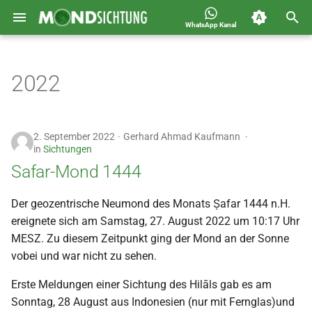
WhatsApp Kanal
S
Jahreskalender für
Allgemein
u
2022
Deutschland 1400-1449 n.H.
c
Astronomie
h
Carousel
2. September 2022
Gerhard Ahmad Kaufmann
e
in
Sichtungen
Islam
Safar-Mond 1444
w
i
Mondsichtung
Der geozentrische Neumond des Monats Ṣafar 1444 n.H.
ereignete sich am Samstag, 27. August 2022 um 10:17 Uhr
r
Sichtungen
MESZ. Zu diesem Zeitpunkt ging der Mond an der Sonne
d
vobei und war nicht zu sehen.
Spot
i
Erste Meldungen einer Sichtung des Hilāls gab es am
n
Sonntag, 28 August aus Indonesien (nur mit Fernglas)und
Video