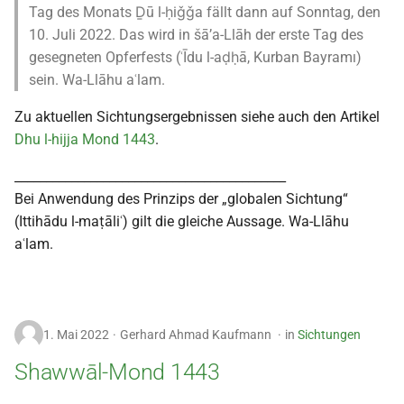
Tag des Monats Ḏū l-ḥiǧǧa fällt dann auf Sonntag, den
10. Juli 2022. Das wird in šā’a-Llāh der erste Tag des
gesegneten Opferfests (ʿĪdu l-aḍḥā, Kurban Bayramı)
sein. Wa-Llāhu aʿlam.
Zu aktuellen Sichtungsergebnissen siehe auch den Artikel
Dhu l-hijja Mond 1443
.
___________________________________________
Bei Anwendung des Prinzips der „globalen Sichtung“
(Ittihādu l-maṭāliʿ) gilt die gleiche Aussage. Wa-Llāhu
aʿlam.
1. Mai 2022
Gerhard Ahmad Kaufmann
in
Sichtungen
Shawwāl-Mond 1443