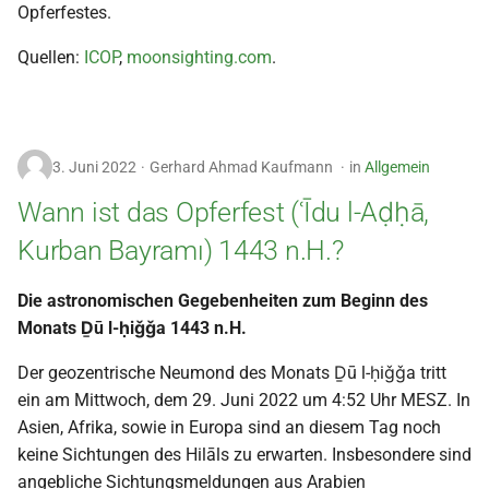
Opferfestes.
Quellen:
ICOP
,
moonsighting.com
.
3. Juni 2022
Gerhard Ahmad Kaufmann
in
Allgemein
Wann ist das Opferfest (ʿĪdu l-Aḍḥā,
Kurban Bayramı) 1443 n.H.?
Die astronomischen Gegebenheiten zum Beginn des
Monats Ḏū l-ḥiǧǧa 1443 n.H.
Der geozentrische Neumond des Monats Ḏū l-ḥiǧǧa tritt
ein am Mittwoch, dem 29. Juni 2022 um 4:52 Uhr MESZ. In
Asien, Afrika, sowie in Europa sind an diesem Tag noch
keine Sichtungen des Hilāls zu erwarten. Insbesondere sind
angebliche Sichtungsmeldungen aus Arabien