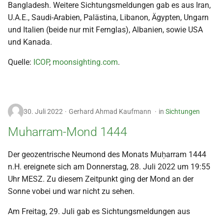
Bangladesh. Weitere Sichtungsmeldungen gab es aus Iran,
i
U.A.E., Saudi-Arabien, Palästina, Libanon, Ägypten, Ungarn
t
und Italien (beide nur mit Fernglas), Albanien, sowie USA
und Kanada.
i
a
Quelle:
ICOP
,
moonsighting.com
.
l
i
30. Juli 2022
Gerhard Ahmad Kaufmann
in
Sichtungen
s
Muharram-Mond 1444
i
e
Der geozentrische Neumond des Monats Muḥarram 1444
r
n.H. ereignete sich am Donnerstag, 28. Juli 2022 um 19:55
Uhr MESZ. Zu diesem Zeitpunkt ging der Mond an der
t
Sonne vobei und war nicht zu sehen.
Am Freitag, 29. Juli gab es Sichtungsmeldungen aus