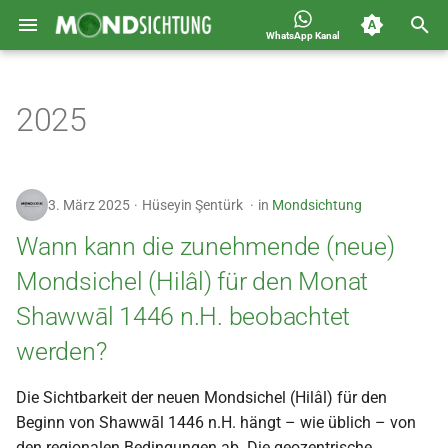
WhatsApp Kanal
S
Jahreskalender für
Allgemein
u
2025
Deutschland 1400-1449 n.H.
c
Astronomie
h
Carousel
3. März 2025
Hüseyin Şentürk
in
Mondsichtung
e
Islam
Wann kann die zunehmende (neue)
w
Mondsichel (Hilâl) für den Monat
i
Mondsichtung
Shawwāl 1446 n.H. beobachtet
r
Sichtungen
werden?
d
Spot
i
Die Sichtbarkeit der neuen Mondsichel (Hilâl) für den
Beginn von Shawwāl 1446 n.H. hängt – wie üblich – von
n
Video
den regionalen Bedingungen ab. Die geozentrische