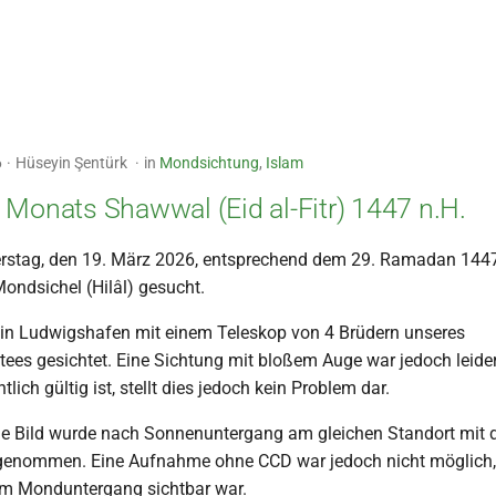
6
Hüseyin Şentürk
in
Mondsichtung
,
Islam
 Monats Shawwal (Eid al-Fitr) 1447 n.H.
rstag, den 19. März 2026, entsprechend dem 29. Ramadan 1447
ondsichel (Hilâl) gesucht.
in Ludwigshafen mit einem Teleskop von 4 Brüdern unseres
es gesichtet. Eine Sichtung mit bloßem Auge war jedoch leider
lich gültig ist, stellt dies jedoch kein Problem dar.
e Bild wurde nach Sonnenuntergang am gleichen Standort mit 
genommen. Eine Aufnahme ohne CCD war jedoch nicht möglich, d
em Monduntergang sichtbar war.