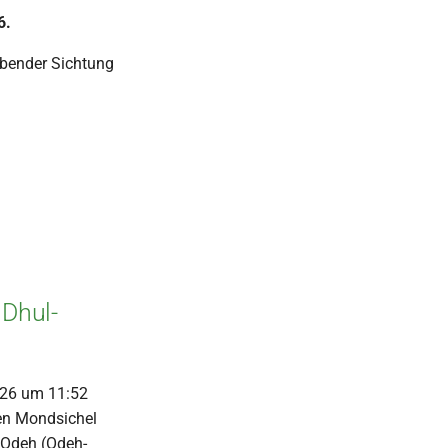
6.
ibender Sichtung
Dhul-
026 um 11:52
uen Mondsichel
 Odeh (Odeh-