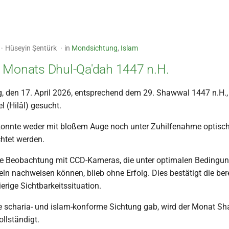
Hüseyin Şentürk
in
Mondsichtung
,
Islam
 Monats Dhul-Qa'dah 1447 n.H.
g, den 17. April 2026, entsprechend dem 29. Shawwal 1447 n.H.
 (Hilâl) gesucht.
onnte weder mit bloßem Auge noch unter Zuhilfenahme optische
htet werden.
te Beobachtung mit CCD-Kameras, die unter optimalen Bedingun
n nachweisen können, blieb ohne Erfolg. Dies bestätigt die bere
erige Sichtbarkeitssituation.
e scharia- und islam-konforme Sichtung gab, wird der Monat S
llständigt.