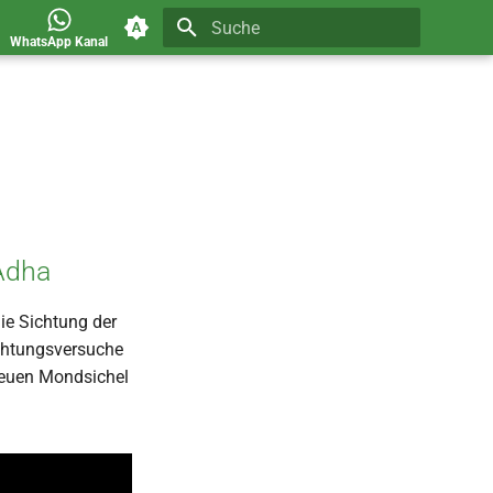
WhatsApp Kanal
Suche wird initialisiert
-Adha
ie Sichtung der
ichtungsversuche
neuen Mondsichel