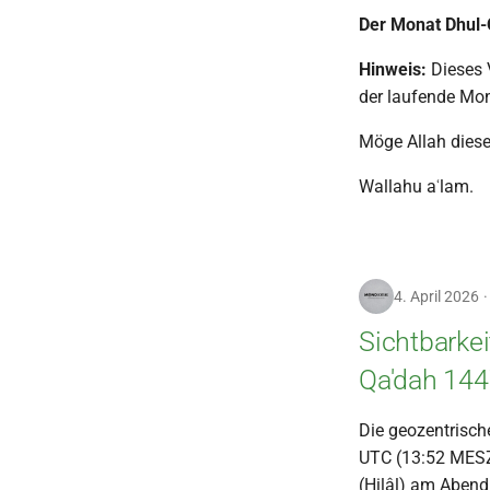
Der Monat Dhul-
Hinweis:
Dieses V
der laufende Mon
Möge Allah dies
Wallahu aʿlam.
4. April 2026
Sichtbarke
Qa'dah 144
Die geozentrisch
UTC (13:52 MESZ)
(Hilâl) am Aben