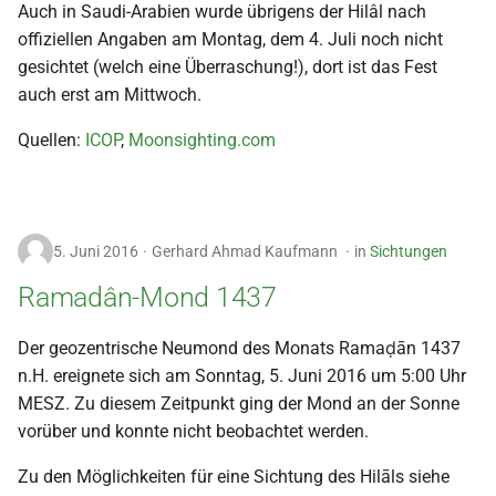
Auch in Saudi-Arabien wurde übrigens der Hilâl nach
2009
offiziellen Angaben am Montag, dem 4. Juli noch nicht
gesichtet (welch eine Überraschung!), dort ist das Fest
2008
auch erst am Mittwoch.
2007
Quellen:
ICOP
,
Moonsighting.com
2006
2005
5. Juni 2016
Gerhard Ahmad Kaufmann
in
Sichtungen
Ramadân-Mond 1437
2004
Der geozentrische Neumond des Monats Ramaḍān 1437
2003
n.H. ereignete sich am Sonntag, 5. Juni 2016 um 5:00 Uhr
MESZ. Zu diesem Zeitpunkt ging der Mond an der Sonne
2002
vorüber und konnte nicht beobachtet werden.
2001
Zu den Möglichkeiten für eine Sichtung des Hilāls siehe