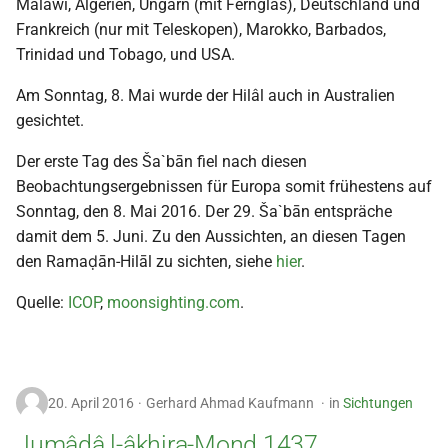
Malawi, Algerien, Ungarn (mit Fernglas), Deutschland und
Frankreich (nur mit Teleskopen), Marokko, Barbados,
Trinidad und Tobago, und USA.
Am Sonntag, 8. Mai wurde der Hilâl auch in Australien
gesichtet.
Der erste Tag des Ša`bān fiel nach diesen
Beobachtungsergebnissen für Europa somit frühestens auf
Sonntag, den 8. Mai 2016. Der 29. Ša`bān entspräche
damit dem 5. Juni. Zu den Aussichten, an diesen Tagen
den Ramaḍān-Hilāl zu sichten, siehe
hier
.
Quelle:
ICOP
,
moonsighting.com
.
20. April 2016
Gerhard Ahmad Kaufmann
in
Sichtungen
Jumâdâ l-âkhira-Mond 1437