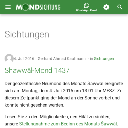
WhatsApp Kanal
S
Jahreskalender für
2026
u
Sichtungen
Deutschland 1400-1449 n.H.
c
2025
h
2024
4. Juli 2016
Gerhard Ahmad Kaufmann
in
Sichtungen
e
2023
Shawwāl-Mond 1437
w
i
2022
Der geozentrische Neumond des Monats Šawwāl ereignete
sich am Montag, dem 4. Juli 2016 um 13:01 Uhr MESZ. Zu
r
2021
diesem Zeitpunkt ging der Mond an der Sonne vorbei und
d
konnte nicht gesehen werden.
2020
i
Lesen Sie zu den Möglichkeiten, den Hilâl zu sichten,
n
unsere
Stellungnahme zum Beginn des Monats Šawwāl
.
2019