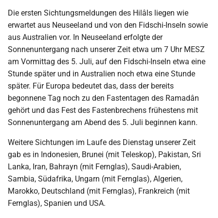
i
Die ersten Sichtungsmeldungen des Hilâls liegen wie
2018
t
erwartet aus Neuseeland und von den Fidschi-Inseln sowie
aus Australien vor. In Neuseeland erfolgte der
2017
i
Sonnenuntergang nach unserer Zeit etwa um 7 Uhr MESZ
a
am Vormittag des 5. Juli, auf den Fidschi-Inseln etwa eine
2016
Stunde später und in Australien noch etwa eine Stunde
l
später. Für Europa bedeutet das, dass der bereits
2015
i
begonnene Tag noch zu den Fastentagen des Ramadân
gehört und das Fest des Fastenbrechens frühestens mit
s
2014
Sonnenuntergang am Abend des 5. Juli beginnen kann.
i
2013
Weitere Sichtungen im Laufe des Dienstag unserer Zeit
e
gab es in Indonesien, Brunei (mit Teleskop), Pakistan, Sri
2012
r
Lanka, Iran, Bahrayn (mit Fernglas), Saudi-Arabien,
Sambia, Südafrika, Ungarn (mit Fernglas), Algerien,
t
2011
Marokko, Deutschland (mit Fernglas), Frankreich (mit
Fernglas), Spanien und USA.
2010