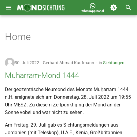
WhatsApp Kanal
S
Jahreskalender für
2026
Allgemein
u
Home
Deutschland 1400-1449 n.H.
c
2025
Astronomie
h
2024
Carousel
30. Juli 2022
Gerhard Ahmad Kaufmann
in
Sichtungen
e
2023
Islam
Muharram-Mond 1444
w
i
2022
Mondsichtung
Der geozentrische Neumond des Monats Muḥarram 1444
n.H. ereignete sich am Donnerstag, 28. Juli 2022 um 19:55
r
2021
Sichtungen
Uhr MESZ. Zu diesem Zeitpunkt ging der Mond an der
d
Sonne vobei und war nicht zu sehen.
2020
Spot
i
Am Freitag, 29. Juli gab es Sichtungsmeldungen aus
n
Jordanien (mit Teleskop), U.A.E., Kenia, Großbritannien
2019
Video