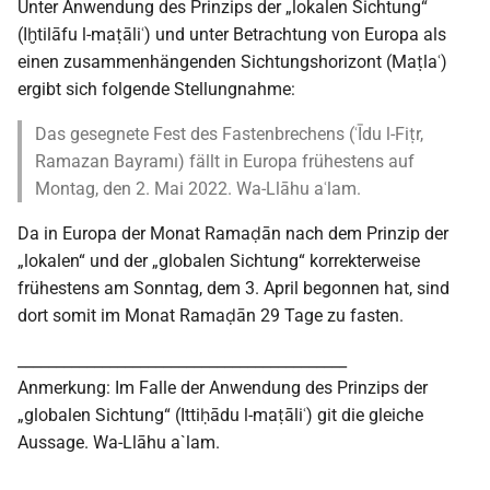
Unter Anwendung des Prinzips der „lokalen Sichtung“
(Iḫtilāfu l-maṭāliʿ) und unter Betrachtung von Europa als
einen zusammenhängenden Sichtungshorizont (Maṭlaʿ)
ergibt sich folgende Stellungnahme:
Das gesegnete Fest des Fastenbrechens (ʿĪdu l-Fiṭr,
Ramazan Bayramı) fällt in Europa frühestens auf
Montag, den 2. Mai 2022. Wa-Llāhu aʿlam.
Da in Europa der Monat Ramaḍān nach dem Prinzip der
„lokalen“ und der „globalen Sichtung“ korrekterweise
frühestens am Sonntag, dem 3. April begonnen hat, sind
dort somit im Monat Ramaḍān 29 Tage zu fasten.
___________________________________________
Anmerkung: Im Falle der Anwendung des Prinzips der
„globalen Sichtung“ (Ittiḥādu l-maṭāliʿ) git die gleiche
Aussage. Wa-Llāhu a`lam.
___________________________________________