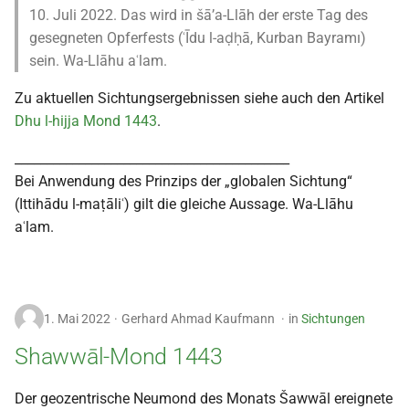
10. Juli 2022. Das wird in šā’a-Llāh der erste Tag des
gesegneten Opferfests (ʿĪdu l-aḍḥā, Kurban Bayramı)
sein. Wa-Llāhu aʿlam.
Zu aktuellen Sichtungsergebnissen siehe auch den Artikel
Dhu l-hijja Mond 1443
.
___________________________________________
Bei Anwendung des Prinzips der „globalen Sichtung“
(Ittihādu l-maṭāliʿ) gilt die gleiche Aussage. Wa-Llāhu
aʿlam.
1. Mai 2022
Gerhard Ahmad Kaufmann
in
Sichtungen
Shawwāl-Mond 1443
Der geozentrische Neumond des Monats Šawwāl ereignete