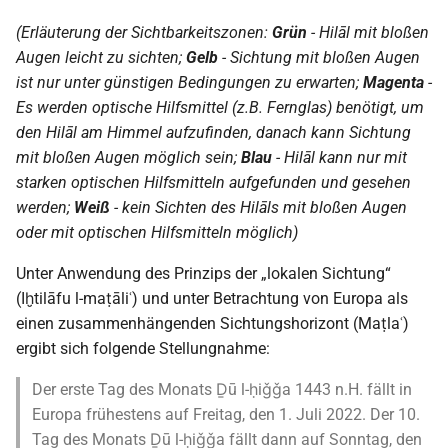
(Erläuterung der Sichtbarkeitszonen:
Grün
- Hilāl mit bloßen
Augen leicht zu sichten;
Gelb
- Sichtung mit bloßen Augen
ist nur unter günstigen Bedingungen zu erwarten;
Magenta
-
Es werden optische Hilfsmittel (z.B. Fernglas) benötigt, um
den Hilāl am Himmel aufzufinden, danach kann Sichtung
mit bloßen Augen möglich sein;
Blau
- Hilāl kann nur mit
starken optischen Hilfsmitteln aufgefunden und gesehen
werden;
Weiß
- kein Sichten des Hilāls mit bloßen Augen
oder mit optischen Hilfsmitteln möglich)
Unter Anwendung des Prinzips der „lokalen Sichtung“
(Iḫtilāfu l-maṭāliʿ) und unter Betrachtung von Europa als
einen zusammenhängenden Sichtungshorizont (Maṭlaʿ)
ergibt sich folgende Stellungnahme:
Der erste Tag des Monats Ḏū l-ḥiǧǧa 1443 n.H. fällt in
Europa frühestens auf Freitag, den 1. Juli 2022. Der 10.
Tag des Monats Ḏū l-ḥiǧǧa fällt dann auf Sonntag, den