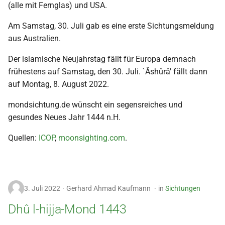
(alle mit Fernglas) und USA.
i
2018
t
Am Samstag, 30. Juli gab es eine erste Sichtungsmeldung
aus Australien.
2017
i
Der islamische Neujahrstag fällt für Europa demnach
a
2016
frühestens auf Samstag, den 30. Juli. `Âshûrâ' fällt dann
l
auf Montag, 8. August 2022.
2015
i
mondsichtung.de wünscht ein segensreiches und
s
2014
gesundes Neues Jahr 1444 n.H.
i
Quellen:
ICOP
,
moonsighting.com
.
2013
e
2012
r
t
3. Juli 2022
Gerhard Ahmad Kaufmann
in
Sichtungen
2011
Dhû l-hijja-Mond 1443
2010