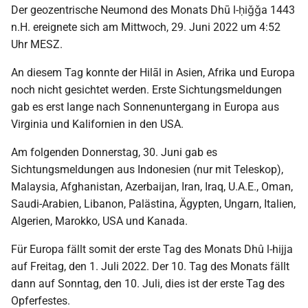
Der geozentrische Neumond des Monats Dhū l-ḥiǧǧa 1443
2009
n.H. ereignete sich am Mittwoch, 29. Juni 2022 um 4:52
Uhr MESZ.
2008
An diesem Tag konnte der Hilāl in Asien, Afrika und Europa
2007
noch nicht gesichtet werden. Erste Sichtungsmeldungen
gab es erst lange nach Sonnenuntergang in Europa aus
2006
Virginia und Kalifornien in den USA.
Am folgenden Donnerstag, 30. Juni gab es
2005
Sichtungsmeldungen aus Indonesien (nur mit Teleskop),
Malaysia, Afghanistan, Azerbaijan, Iran, Iraq, U.A.E., Oman,
2004
Saudi-Arabien, Libanon, Palästina, Ägypten, Ungarn, Italien,
Algerien, Marokko, USA und Kanada.
2003
Für Europa fällt somit der erste Tag des Monats Dhû l-hijja
2002
auf Freitag, den 1. Juli 2022. Der 10. Tag des Monats fällt
dann auf Sonntag, den 10. Juli, dies ist der erste Tag des
2001
Opferfestes.