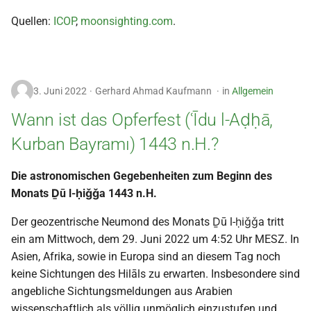
2000
Quellen:
ICOP
,
moonsighting.com
.
3. Juni 2022
Gerhard Ahmad Kaufmann
in
Allgemein
Wann ist das Opferfest (ʿĪdu l-Aḍḥā,
Kurban Bayramı) 1443 n.H.?
Die astronomischen Gegebenheiten zum Beginn des
Monats Ḏū l-ḥiǧǧa 1443 n.H.
Der geozentrische Neumond des Monats Ḏū l-ḥiǧǧa tritt
ein am Mittwoch, dem 29. Juni 2022 um 4:52 Uhr MESZ. In
Asien, Afrika, sowie in Europa sind an diesem Tag noch
keine Sichtungen des Hilāls zu erwarten. Insbesondere sind
angebliche Sichtungsmeldungen aus Arabien
wissenschaftlich als völlig unmöglich einzustufen und