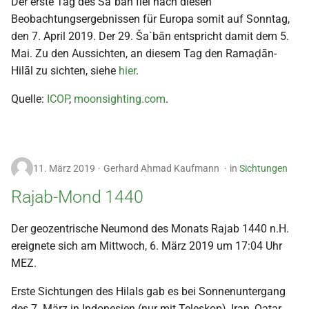
Der erste Tag des Ša`bān fiel nach diesen
Beobachtungsergebnissen für Europa somit auf Sonntag,
den 7. April 2019. Der 29. Ša`bān entspricht damit dem 5.
Mai. Zu den Aussichten, an diesem Tag den Ramaḍān-
Hilāl zu sichten, siehe
hier
.
Quelle:
ICOP
,
moonsighting.com
.
11. März 2019
Gerhard Ahmad Kaufmann
in
Sichtungen
Rajab-Mond 1440
Der geozentrische Neumond des Monats Rajab 1440 n.H.
ereignete sich am Mittwoch, 6. März 2019 um 17:04 Uhr
MEZ.
Erste Sichtungen des Hilals gab es bei Sonnenuntergang
des 7. März in Indonesien (nur mit Teleskop), Iran, Qatar