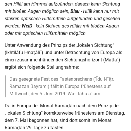
den Hilāl am Himmel aufzufinden, danach kann Sichtung
mit bloßen Augen möglich sein;
Blau
- Hilāl kann nur mit
starken optischen Hilfsmitteln aufgefunden und gesehen
werden;
Weiß
- kein Sichten des Hilāls mit bloßen Augen
oder mit optischen Hilfsmitteln möglich
Unter Anwendung des Prinzips der „lokalen Sichtung“
(Ikhtilāfu l-maṭāli`) und unter Betrachtung von Europa als
einen zusammenhängenden Sichtungshorizont (Maṭla`)
ergibt sich folgende Stellungnahme:
Das gesegnete Fest des Fastenbrechens (`Īdu l-Fiṭr,
Ramazan Bayramı) fällt in Europa frühestens auf
Mittwoch, den 5. Juni 2019. Wa-Llāhu a`lam.
Da in Europa der Monat Ramaḍān nach dem Prinzip der
„lokalen Sichtung“ korrekterweise frühestens am Dienstag,
dem 7. Mai begonnen hat, sind dort somit im Monat
Ramaḍān 29 Tage zu fasten.