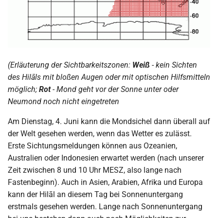
2009
2008
2007
(Erläuterung der Sichtbarkeitszonen:
Weiß
- kein Sichten
des Hilāls mit bloßen Augen oder mit optischen Hilfsmitteln
2006
möglich;
Rot
- Mond geht vor der Sonne unter oder
Neumond noch nicht eingetreten
2005
Am Dienstag, 4. Juni kann die Mondsichel dann überall auf
2004
der Welt gesehen werden, wenn das Wetter es zulässt.
Erste Sichtungsmeldungen können aus Ozeanien,
2003
Australien oder Indonesien erwartet werden (nach unserer
Zeit zwischen 8 und 10 Uhr MESZ, also lange nach
2002
Fastenbeginn). Auch in Asien, Arabien, Afrika und Europa
kann der Hilāl an diesem Tag bei Sonnenuntergang
2001
erstmals gesehen werden. Lange nach Sonnenuntergang