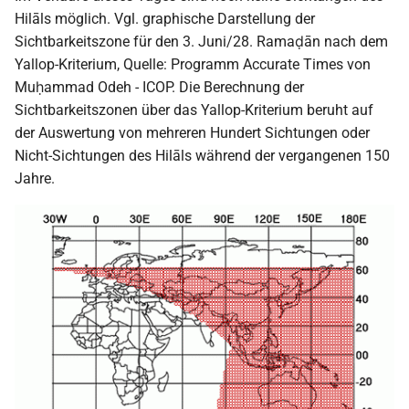
i
Hilāls möglich. Vgl. graphische Darstellung der
2018
Sichtbarkeitszone für den 3. Juni/28. Ramaḍān nach dem
t
Yallop-Kriterium, Quelle: Programm Accurate Times von
2017
i
Muḥammad Odeh - ICOP. Die Berechnung der
Sichtbarkeitszonen über das Yallop-Kriterium beruht auf
a
2016
der Auswertung von mehreren Hundert Sichtungen oder
l
Nicht-Sichtungen des Hilāls während der vergangenen 150
2015
i
Jahre.
s
2014
i
2013
e
2012
r
t
2011
2010