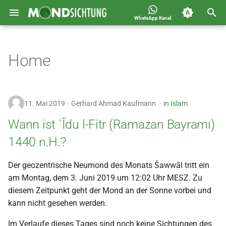
WhatsApp Kanal
S
Jahreskalender für
2026
Allgemein
u
Home
Deutschland 1400-1449 n.H.
c
2025
Astronomie
h
2024
Carousel
11. Mai 2019
Gerhard Ahmad Kaufmann
in
Islam
e
2023
Islam
Wann ist `Īdu l-Fitr (Ramazan Bayramı)
w
1440 n.H.?
i
2022
Mondsichtung
r
Der geozentrische Neumond des Monats Šawwāl tritt ein
2021
Sichtungen
am Montag, dem 3. Juni 2019 um 12:02 Uhr MESZ. Zu
d
diesem Zeitpunkt geht der Mond an der Sonne vorbei und
2020
Spot
i
kann nicht gesehen werden.
n
2019
Video
Im Verlaufe dieses Tages sind noch keine Sichtungen des