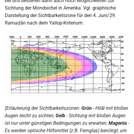
bei uns bestehen dann auch noch Möglichkeiten zur
2000
Sichtung der Mondsichel in Amerika. Vgl. graphische
Darstellung der Sichtbarkeitszone für den 4. Juni/29.
Ramaḍān nach dem Yallop-Kriterium:
(Erläuterung der Sichtbarkeitszonen:
Grün
- Hilāl mit bloßen
Augen leicht zu sichten;
Gelb
- Sichtung mit bloßen Augen
ist nur unter günstigen Bedingungen zu erwarten;
Magenta
-
Es werden optische Hilfsmittel (z.B. Fernglas) benötigt, um