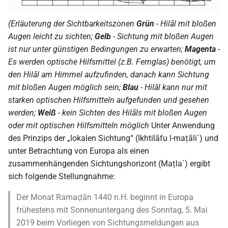
(Erläuterung der Sichtbarkeitszonen
Grün
- Hilāl mit bloßen
Augen leicht zu sichten;
Gelb
- Sichtung mit bloßen Augen
ist nur unter günstigen Bedingungen zu erwarten;
Magenta
-
Es werden optische Hilfsmittel (z.B. Fernglas) benötigt, um
den Hilāl am Himmel aufzufinden, danach kann Sichtung
mit bloßen Augen möglich sein;
Blau
- Hilāl kann nur mit
starken optischen Hilfsmitteln aufgefunden und gesehen
werden;
Weiß
- kein Sichten des Hilāls mit bloßen Augen
oder mit optischen Hilfsmitteln möglich
Unter Anwendung
des Prinzips der „lokalen Sichtung“ (Ikhtilāfu l-maṭāli`) und
unter Betrachtung von Europa als einen
zusammenhängenden Sichtungshorizont (Maṭla`) ergibt
sich folgende Stellungnahme:
Der Monat Ramaḍān 1440 n.H. beginnt in Europa
frühestens mit Sonnenuntergang des Sonntag, 5. Mai
2019 beim Vorliegen von Sichtungsmeldungen aus