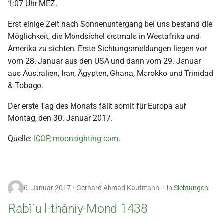
1:07 Uhr MEZ.
2009
Erst einige Zeit nach Sonnenuntergang bei uns bestand die
Möglichkeit, die Mondsichel erstmals in Westafrika und
2008
Amerika zu sichten. Erste Sichtungsmeldungen liegen vor
vom 28. Januar aus den USA und dann vom 29. Januar
2007
aus Australien, Iran, Ägypten, Ghana, Marokko und Trinidad
& Tobago.
2006
Der erste Tag des Monats fällt somit für Europa auf
2005
Montag, den 30. Januar 2017.
2004
Quelle:
ICOP
,
moonsighting.com
.
2003
2002
6. Januar 2017
Gerhard Ahmad Kaufmann
in
Sichtungen
Rabî`u l-thâniy-Mond 1438
2001