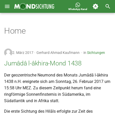
WhatsApp Kanal
S
Jahreskalender für
2026
Allgemein
u
Home
Deutschland 1400-1449 n.H.
c
2025
Astronomie
h
2024
Carousel
2. März 2017
Gerhard Ahmad Kaufmann
in
Sichtungen
e
2023
Islam
Jumâdâ l-âkhira-Mond 1438
w
i
2022
Mondsichtung
Der geozentrische Neumond des Monats Jumādā l-ākhira
1438 n.H. ereignete sich am Sonntag, 26. Februar 2017 um
r
2021
Sichtungen
15:58 Uhr MEZ. Zu diesem Zeitpunkt herum fand eine
d
ringförmige Sonnenfinsternis in Südamerika, im
2020
Spot
i
Südatlantik und in Afrika statt.
n
Die erste Sichtung des Hilāls erfolgte zur Zeit des
2019
Video