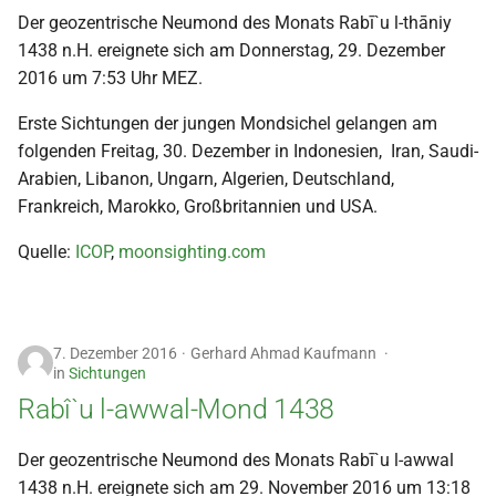
Der geozentrische Neumond des Monats Rabī`u l-thāniy
2000
1438 n.H. ereignete sich am Donnerstag, 29. Dezember
2016 um 7:53 Uhr MEZ.
Erste Sichtungen der jungen Mondsichel gelangen am
folgenden Freitag, 30. Dezember in Indonesien, Iran, Saudi-
Arabien, Libanon, Ungarn, Algerien, Deutschland,
Frankreich, Marokko, Großbritannien und USA.
Quelle:
ICOP
,
moonsighting.com
7. Dezember 2016
Gerhard Ahmad Kaufmann
in
Sichtungen
Rabî`u l-awwal-Mond 1438
Der geozentrische Neumond des Monats Rabī`u l-awwal
1438 n.H. ereignete sich am 29. November 2016 um 13:18