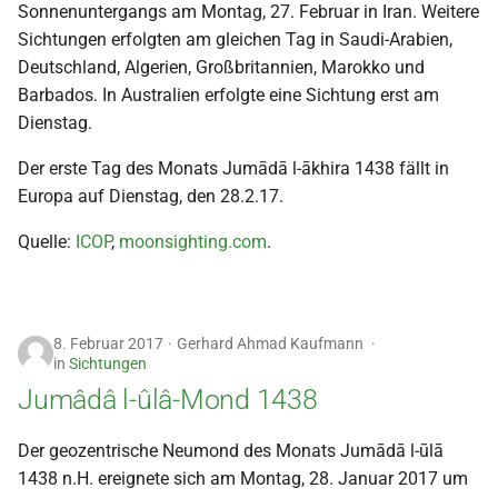
Sonnenuntergangs am Montag, 27. Februar in Iran. Weitere
i
2018
Sichtungen erfolgten am gleichen Tag in Saudi-Arabien,
t
Deutschland, Algerien, Großbritannien, Marokko und
2017
Barbados. In Australien erfolgte eine Sichtung erst am
i
Dienstag.
a
2016
Der erste Tag des Monats Jumādā l-ākhira 1438 fällt in
l
Europa auf Dienstag, den 28.2.17.
2015
i
Quelle:
ICOP
,
moonsighting.com
.
s
2014
i
2013
e
8. Februar 2017
Gerhard Ahmad Kaufmann
in
Sichtungen
2012
r
Jumâdâ l-ûlâ-Mond 1438
t
2011
Der geozentrische Neumond des Monats Jumādā l-ūlā
2010
1438 n.H. ereignete sich am Montag, 28. Januar 2017 um