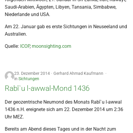
Saudi-Arabien, Ägypten, Libyen, Tansania, Simbabwe,
2009
Niederlande und USA.
2008
Am 22. Januar gab es erste Sichtungen in Neuseeland und
Australien.
2007
Quelle:
ICOP
,
moonsighting.com
2006
2005
23. Dezember 2014
Gerhard Ahmad Kaufmann
in
Sichtungen
2004
Rabî`u l-awwal-Mond 1436
2003
Der geozentrische Neumond des Monats Rabī`u l-awwal
1436 n.H. ereignete sich am 22. Dezember 2014 um 2:36
2002
Uhr MEZ.
2001
Bereits am Abend dieses Tages und in der Nacht zum