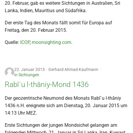
20. Februar, gab es weitere Sichtungen in Australien, Sri
i
2018
Lanka, Indien, Mauritius und Südafrika.
t
Der erste Tag des Monats fällt somit für Europa auf
2017
i
Freitag, den 20. Februar 2015.
a
2016
Quelle:
ICOP
,
moonsighting.com
.
l
2015
i
s
2014
22. Januar 2015
Gerhard Ahmad Kaufmann
in
Sichtungen
i
Rabî`u l-thâniy-Mond 1436
2013
e
2012
Der geozentrische Neumond des Monats Rabī`u l-thāniy
r
1436 n.H. ereignete sich am Dienstag, 20. Januar 2015 um
t
2011
14:13 Uhr MEZ.
Erste Sichtungen der jungen Mondsichel gelangen am
2010
folgenden Mittwoch, 21. Januar in Sri Lanka, Iran, Kuwayt,