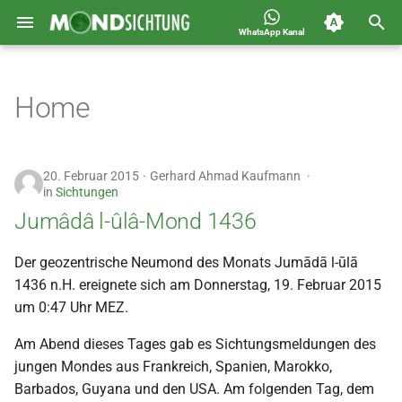
WhatsApp Kanal
S
Jahreskalender für
2026
Allgemein
u
Home
Deutschland 1400-1449 n.H.
c
2025
Astronomie
h
2024
Carousel
20. Februar 2015
Gerhard Ahmad Kaufmann
e
in
Sichtungen
2023
Islam
Jumâdâ l-ûlâ-Mond 1436
w
i
2022
Mondsichtung
Der geozentrische Neumond des Monats Jumādā l-ūlā
1436 n.H. ereignete sich am Donnerstag, 19. Februar 2015
r
2021
Sichtungen
um 0:47 Uhr MEZ.
d
Am Abend dieses Tages gab es Sichtungsmeldungen des
2020
Spot
i
jungen Mondes aus Frankreich, Spanien, Marokko,
n
Barbados, Guyana und den USA. Am folgenden Tag, dem
2019
Video