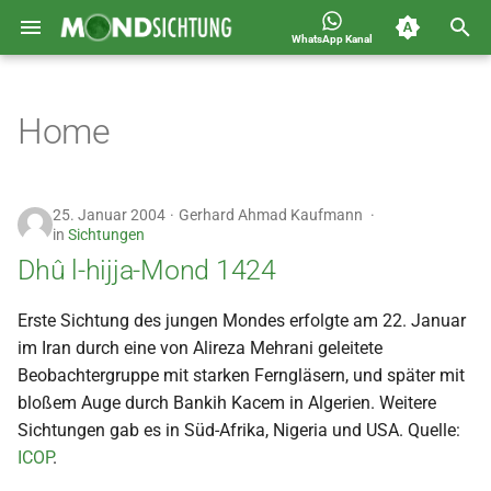
WhatsApp Kanal
S
Jahreskalender für
2026
Allgemein
u
Home
Deutschland 1400-1449 n.H.
c
2025
Astronomie
h
2024
Carousel
25. Januar 2004
Gerhard Ahmad Kaufmann
e
in
Sichtungen
2023
Islam
Dhû l-hijja-Mond 1424
w
i
2022
Mondsichtung
Erste Sichtung des jungen Mondes erfolgte am 22. Januar
im Iran durch eine von Alireza Mehrani geleitete
r
2021
Sichtungen
Beobachtergruppe mit starken Ferngläsern, und später mit
d
bloßem Auge durch Bankih Kacem in Algerien. Weitere
2020
Spot
i
Sichtungen gab es in Süd-Afrika, Nigeria und USA. Quelle:
ICOP
.
n
2019
Video