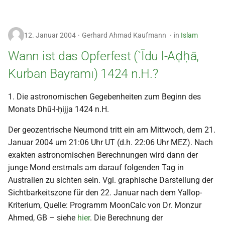
i
2018
t
12. Januar 2004
Gerhard Ahmad Kaufmann
in
Islam
2017
i
Wann ist das Opferfest (`Īdu l-Aḍḥā,
a
2016
Kurban Bayramı) 1424 n.H.?
l
2015
1. Die astronomischen Gegebenheiten zum Beginn des
i
Monats Dhū-l-ḥijja 1424 n.H.
s
2014
Der geozentrische Neumond tritt ein am Mittwoch, dem 21.
i
2013
Januar 2004 um 21:06 Uhr UT (d.h. 22:06 Uhr MEZ). Nach
e
exakten astronomischen Berechnungen wird dann der
2012
junge Mond erstmals am darauf folgenden Tag in
r
Australien zu sichten sein. Vgl. graphische Darstellung der
t
2011
Sichtbarkeitszone für den 22. Januar nach dem Yallop-
Kriterium, Quelle: Programm MoonCalc von Dr. Monzur
2010
Ahmed, GB – siehe
hier
. Die Berechnung der