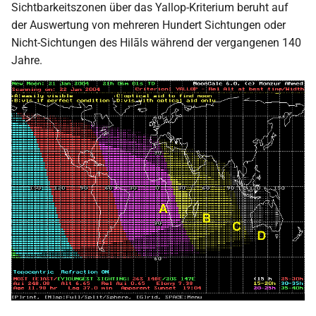
Sichtbarkeitszonen über das Yallop-Kriterium beruht auf
2009
der Auswertung von mehreren Hundert Sichtungen oder
Nicht-Sichtungen des Hilāls während der vergangenen 140
2008
Jahre.
2007
2006
2005
2004
2003
2002
2001