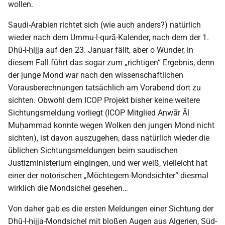
wollen.
Saudi-Arabien richtet sich (wie auch anders?) natürlich
wieder nach dem Ummu-l-qurā-Kalender, nach dem der 1.
Dhū-l-ḥijja auf den 23. Januar fällt, aber o Wunder, in
diesem Fall führt das sogar zum „richtigen“ Ergebnis, denn
der junge Mond war nach den wissenschaftlichen
Vorausberechnungen tatsächlich am Vorabend dort zu
sichten. Obwohl dem ICOP Projekt bisher keine weitere
Sichtungsmeldung vorliegt (ICOP Mitglied Anwār Āl
Muḥammad konnte wegen Wolken den jungen Mond nicht
sichten), ist davon auszugehen, dass natürlich wieder die
üblichen Sichtungsmeldungen beim saudischen
Justizministerium eingingen, und wer weiß, vielleicht hat
einer der notorischen „Möchtegern-Mondsichter“ diesmal
wirklich die Mondsichel gesehen…
Von daher gab es die ersten Meldungen einer Sichtung der
Dhū-l-ḥijja-Mondsichel mit bloßen Augen aus Algerien, Süd-